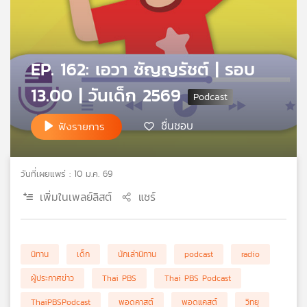
คุณ
เพลง
EP. 162: เอวา ชัญญรัชต์ | รอบ
13.00 | วันเด็ก 2569
บทความ
ชื่นชอบ
ฟังรายการ
ข่าว
และ
วันที่เผยแพร่ : 10 ม.ค. 69
กิจกรรม
เพิ่มในเพลย์ลิสต์
แชร์
เกี่ยว
นิทาน
เด็ก
นักเล่านิทาน
podcast
radio
กับ
เรา
ผู้ประกาศข่าว
Thai PBS
Thai PBS Podcast
ThaiPBSPodcast
พอดคาสต์
พอดแคสต์
วิทยุ