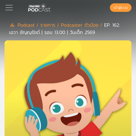
เข้าสู่ระบบ
Podcast /
รายการ /
Podcaster ตัวน้อย /
EP. 162:
เอวา ชัญญรัชต์ | รอบ 13.00 | วันเด็ก 2569
Podcast
เพล
ย์
ลิ
สต์
แนะนำ
เพล
ย์
ลิ
สต์
ของ