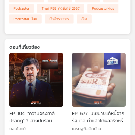
เครือ
Podcaster
Thai PBS คิดส์เดย์ 2567
Podcasterkids
ข่าย
Podcaster น้อย
นักจัดรายการ
ดีเจ
วิทยุ
ไทย
พี
บี
เอส
ตอนที่เกี่ยวข้อง
แผนที่
วิทยุ
เครือ
ข่าย
EP. 104: "ความจริงใกล้
EP. 677: นโยบายแก้หนี้จาก
ปรากฏ" ? สางปมร้อน
รัฐบาล ทำแล้วได้ผลจริงหรือ
"รถไฟชนรถเมล์" กลางกรุง
?
ตอบโจทย์
เศรษฐกิจติดบ้าน