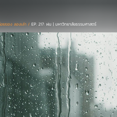
่อยของ ลองเล่า /
EP. 217: ฝน | มหาวิทยาลัยธรรมศาสตร์