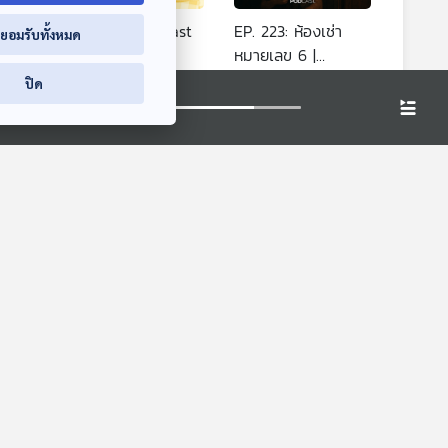
ht In
EP. 222: Paw Cast
EP. 223: ห้องเช่า
่ยอมรับทั้งหมด
หมามาเมาท์ |
หมายเลข 6 |
มหาวิทยาลัยบูรพา
มหาวิทยาลัยราชภัฏ
า
ปล่อยของ ลองเล่า
ปล่อยของ ลองเล่า
ปิด
พระนคร
ม่เคย
EP. 230: ชั้นบนห้อง
EP. 234: ข้าวหมา |
สุดท้าย |
มหาวิทยาลัยราชภัฏ
ภัฏ
มหาวิทยาลัยราชภัฏ
พระนคร
า
ปล่อยของ ลองเล่า
ปล่อยของ ลองเล่า
พระนคร