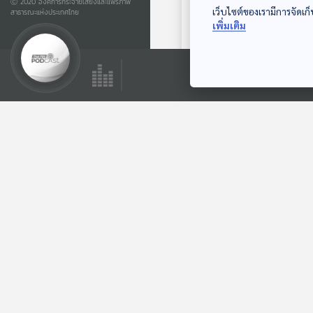
Ⓒ 2020 องค์การกระจายเสียงและแพร่ภาพ
เว็บไซต์ของเรามีการจัดเก็
สาธารณะแห่งประเทศไทย
EP. 218: Scent up
เพิ่มเติม
close | มหาวิทยาลัย
บูรพา
ปล่อยของ ลองเล่า
ตอนที่เกี่ยวข้อง
EP. 221: A Night In
The Woods |
มหาวิทยาลัย
ปล่อยของ ลองเล่า
ธรรมศาสตร์