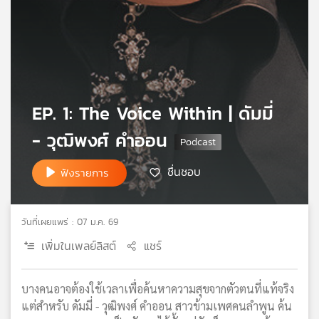
เครือ
ข่าย
วิทยุ
ไทย
พี
บี
EP. 1: The Voice Within | ดัมมี่
เอส
- วุฒิพงศ์ คำออน
แผนที่
ชื่นชอบ
ฟังรายการ
วิทยุ
เครือ
ข่าย
วันที่เผยแพร่ : 07 ม.ค. 69
เพิ่มในเพลย์ลิสต์
แชร์
บางคนอาจต้องใช้เวลาเพื่อค้นหาความสุขจากตัวตนที่แท้จริง
แต่สำหรับ ดัมมี่ - วุฒิพงศ์ คำออน สาวข้ามเพศคนลำพูน ค้น