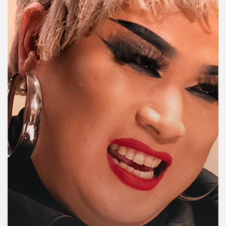
คุณ
เพลง
บทความ
ข่าว
และ
กิจกรรม
เกี่ยว
กับ
เรา