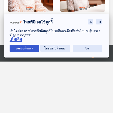
EP. 4: MUSLIM+ | อั๊ส - อิ
EP. 5: SOUL UNSEEN |
ไทยพีบีเอสใช้คุกกี้
EN
TH
ชย์อาณิคม์ ชิตวิเศษ
ตั๊ก - อธิศรี สงเคราะห์
Into the Rainbow เรื่องเล่า
Into the Rainbow เรื่องเล่า
ดาวน์โหลด Thai PBS Podcast Application
เว็บไซต์ของเรามีการจัดเก็บคุกกี้ โปรดศึกษาเพิ่มเติมที่นโยบายคุ้มครอง
ข้อมูลส่วนบุคคล
จากสายรุ้ง
จากสายรุ้ง
เพิ่มเติม
ยอมรับทั้งหมด
ไม่ยอมรับทั้งหมด
ปิด
ตอนที่เกี่ยวข้อง
Ⓒ 2020 องค์การกระจายเสียงและแพร่ภาพสาธารณะแห่งประเทศไทย
EP. 13: เลือดไพร่ ไฝปฎิวัติ
EP. 106: ส่องเกมร้อน