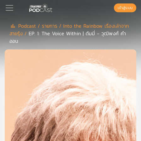
เข้าสู่ระบบ
Podcast /
รายการ /
Into the Rainbow เรื่องเล่าจาก
สายรุ้ง /
EP. 1: The Voice Within | ดัมมี่ - วุฒิพงศ์ คำ
Podcast
ออน
เพล
ย์
ลิ
สต์
แนะนำ
เพล
ย์
ลิ
สต์
ของ