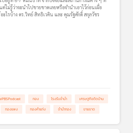
ไปอยู่ที่ 6-7 หมื่นบาท จากปัจจัยและสถานการณ์ต่าง ๆ ที่
ต่ไม่รู้ว่าจะนำไปขายขาดเลยหรือจำนำเอาไว้ก่อนเผื่อ
รบ้าง ดร.วิทย์ สิทธิเวคิน และ คุณรัฐศักดิ์ สกุลวัชร
aiPBSPodcast
ทอง
โรงรับจำนำ
เศรษฐกิจติดบ้าน
ทองแพง
ทองคำแท่ง
จำนำทอง
ขายขาด