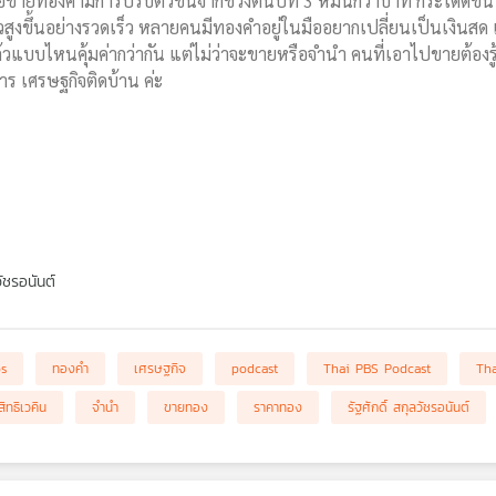
อขายทองคำมีการปรับตัวขึ้นจากช่วงต้นปีที่ 3 หมื่นกว่าบาท กระโดดขึ้น
ูงขึ้นอย่างรวดเร็ว หลายคนมีทองคำอยู่ในมืออยากเปลี่ยนเป็นเงินสด แ
วแบบไหนคุ้มค่ากว่ากัน แต่ไม่ว่าจะขายหรือจำนำ คนที่เอาไปขายต้องรู้อะไ
าร เศรษฐกิจติดบ้าน ค่ะ
วัชรอนันต์
bs
ทองคำ
เศรษฐกิจ
podcast
Thai PBS Podcast
Th
สิทธิเวคิน
จำนำ
ขายทอง
ราคาทอง
รัฐศักดิ์ สกุลวัชรอนันต์