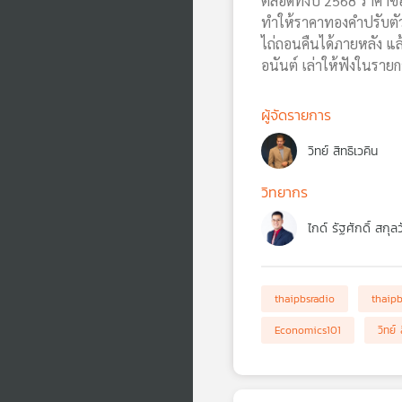
ตลอดทั้งปี 2568 ราคาซื้
ทำให้ราคาทองคำปรับตัวส
ไถ่ถอนคืนได้ภายหลัง แล้
อนันต์ เล่าให้ฟังในรายก
ผู้จัดรายการ
วิทย์ สิทธิเวคิน
วิทยากร
ไกด์ รัฐศักดิ์ สกุล
thaipbsradio
thaip
Economics101
วิทย์ 