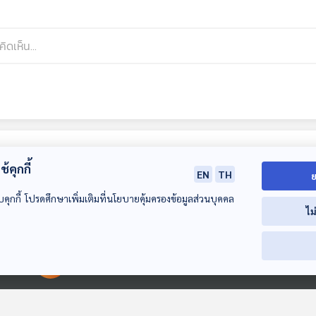
้คุกกี้
EN
TH
ย
บคุกกี้ โปรดศึกษาเพิ่มเติมที่นโยบายคุ้มครองข้อมูลส่วนบุคคล
ไม
00:00:00
00:00:00
EP. 13: จำนวนผู้เสีย
EP. 14: ไซโคลนใกล้
EP. 15: จับตา 
ชีวิต แผนฟื้นฟู -
เส้นศูนย์สูตร กับ
เยียวยา - ฟื้นฟู