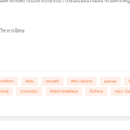
งล่มสลายเชิงสถาบันเกี่ยวกับระบบน้ำ ประเมินแผนรับมือน้ำท่วมครั้ง
กวิชาการอิสระ
การศึกษา
สังคม
เศรษฐกิจ
ศศิน เฉลิมลาภ
podcast
โจทย์
ข่าวการเมือง
สำนักข่าวไทยพีบีเอส
ตั้งคำถาม
กรุณา บัว