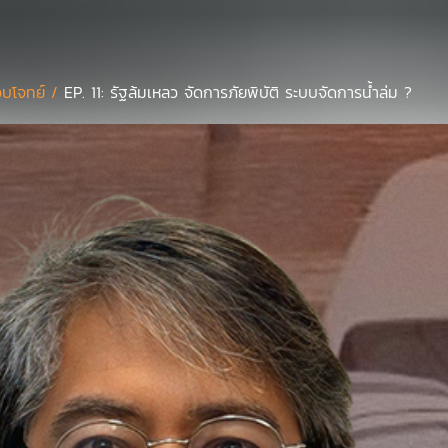
บโจทย์ /
EP. 11: รัฐล้มเหลว จัดการภัยพิบัติ ระบบจัดการน้ำล่ม ?