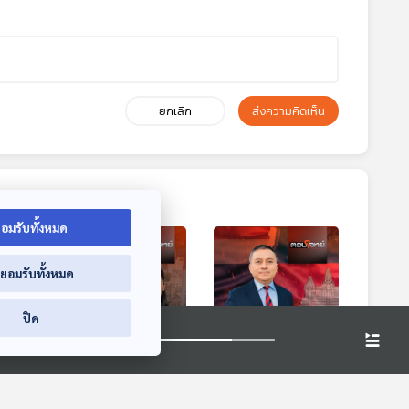
ยกเลิก
ส่งความคิดเห็น
อมรับทั้งหมด
่ยอมรับทั้งหมด
ปิด
"งบฯ
EP. 16: ตัดเกรด
EP. 17: ไทย -
" น้ำ
"รัฐบาลอนุทิน" ฝ่า
กัมพูชา ตึงเครียด