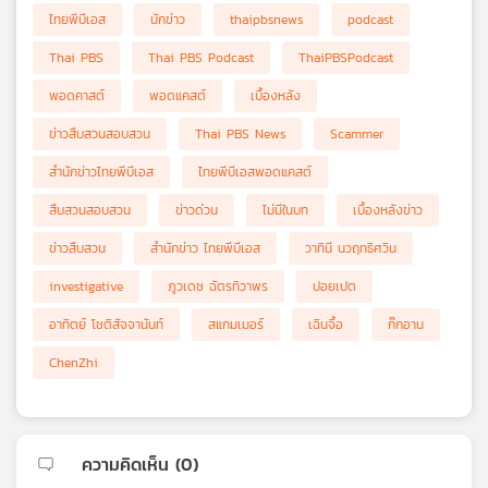
ไทยพีบีเอส
นักข่าว
thaipbsnews
podcast
Thai PBS
Thai PBS Podcast
ThaiPBSPodcast
พอดคาสต์
พอดแคสต์
เบื้องหลัง
ข่าวสืบสวนสอบสวน
Thai PBS News
Scammer
สำนักข่าวไทยพีบีเอส
ไทยพีบีเอสพอดแคสต์
สืบสวนสอบสวน
ข่าวด่วน
ไม่มีในบท
เบื้องหลังข่าว
ข่าวสืบสวน
สำนักข่าว ไทยพีบีเอส
วาทินี นวฤทธิศวิน
investigative
ภูวเดช ฉัตรทิวาพร
ปอยเปต
อาทิตย์ โชติสัจจานันท์
สแกมเมอร์
เฉินจื้อ
ก๊กอาน
ChenZhi
ความคิดเห็น (
0
)