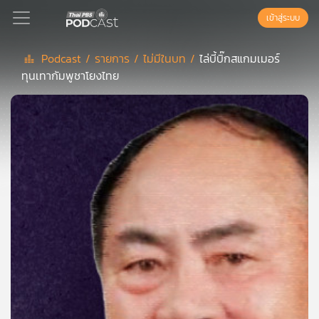
เข้าสู่ระบบ
Podcast /
รายการ /
ไม่มีในบท /
ไล่บี้บิ๊กสแกมเมอร์
ทุนเทากัมพูชาโยงไทย
Podcast
เพล
ย์
ลิ
สต์
แนะนำ
เพล
ย์
ลิ
สต์
ของ