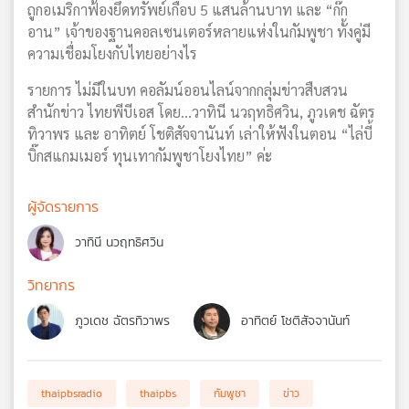
ถูกอเมริกาฟ้องยึดทรัพย์เกือบ 5 แสนล้านบาท และ “ก๊ก
อาน” เจ้าของฐานคอลเซนเตอร์หลายแห่งในกัมพูชา ทั้งคู่มี
ความเชื่อมโยงกับไทยอย่างไร
รายการ ไม่มีในบท คอลัมน์ออนไลน์จากกลุ่มข่าวสืบสวน
สำนักข่าว ไทยพีบีเอส โดย...วาทินี นวฤทธิศวิน, ภูวเดช ฉัตร
ทิวาพร และ อาทิตย์ โชติสัจจานันท์ เล่าให้ฟังในตอน “ไล่บี้
บิ๊กสแกมเมอร์ ทุนเทากัมพูชาโยงไทย” ค่ะ
ผู้จัดรายการ
วาทินี นวฤทธิศวิน
วิทยากร
ภูวเดช ฉัตรทิวาพร
อาทิตย์ โชติสัจจานันท์
thaipbsradio
thaipbs
กัมพูชา
ข่าว