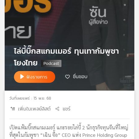
เครือ
ข่าย
วิทยุ
ไทย
พี
บี
เอส
ไล่บี้บิ๊กสแกมเมอร์ ทุนเทากัมพูชา
โยงไทย
แผนที่
ชื่นชอบ
ฟังรายการ
วิทยุ
เครือ
ข่าย
วันที่เผยแพร่ : 15 พ.ย. 68
เพิ่มในเพลย์ลิสต์
แชร์
เปิดแฟ้มบิ๊กสแกมเมอร์ แกะรอยไล่บี้ 2 นักธุรกิจทุนจีนที่ใหญ่
ที่สุดในกัมพูชา “เฉิน จื้อ” CEO แห่ง Prince Holding Group