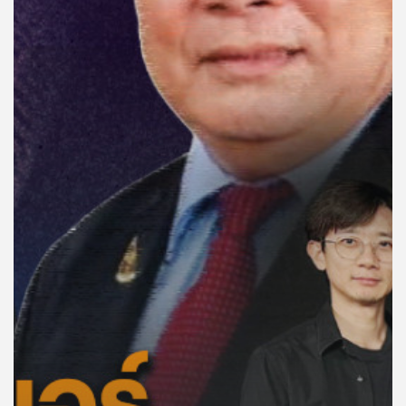
คุณ
เพลง
บทความ
ข่าว
และ
กิจกรรม
เกี่ยว
กับ
เรา