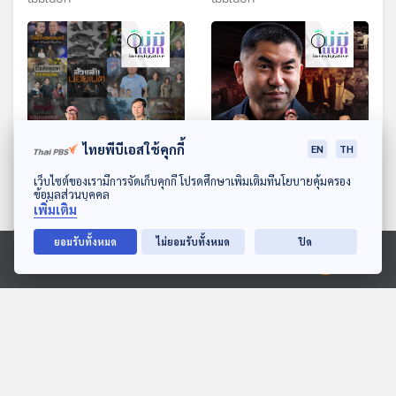
ไทยพีบีเอสใช้คุกกี้
EN
TH
ดาวน์โหลด Thai PBS Podcast Application
เว็บไซต์ของเรามีการจัดเก็บคุกกี้ โปรดศึกษาเพิ่มเติมที่นโยบายคุ้มครอง
ข้อมูลส่วนบุคคล
เด่นข้ามปี ไม่มีในบท
ชีวิตที่ 9 บิ๊กโจ๊ก
เพิ่มเติม
ไม่มีในบท
ไม่มีในบท
ยอมรับทั้งหมด
ไม่ยอมรับทั้งหมด
ปิด
Ⓒ 2020 องค์การกระจายเสียงและแพร่ภาพสาธารณะแห่งประเทศไทย
ตอนที่เกี่ยวข้อง