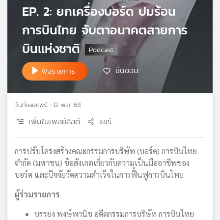
EP. 2: ยกเครื่องบอร์ด ปมร้อน
เครือ
ข่าย
การบินไทย จับตาอนาคตสายการ
วิทยุ
ไทย
บินแห่งชาติ
พี
บี
ชื่นชอบ
ฟังรายการ
เอส
วันที่เผยแพร่ : 12 พ.ย. 68
แผนที่
เพิ่มในเพลย์ลิสต์
แชร์
วิทยุ
เครือ
ข่าย
การปรับโครงสร้างคณะกรรมการบริษัท (บอร์ด) การบินไทย
จำกัด (มหาชน) ข้อสังเกตเกี่ยวกับความเป็นมืออาชีพของ
บอร์ด และปัจจัยวัดความสำเร็จในการฟื้นฟูการบินไทย
ผู้ร่วมรายการ
บรรยง พงษ์พานิช อดีตกรรมการบริษัท การบินไทย