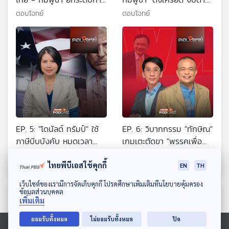
ปะทะทางอาวุธ ?
"ยกระดับทางทหาร"
ตอบโจทย์
ตอบโจทย์
EP. 5: "โดนัลด์ ทรัมป์" ใช้
EP. 6: วิบากกรรม "ทักษิณ"
ภาษีบีบบังคับ หมดเวลา
เกมเตะตัดขา "พรรคเพื่อ
ทวิภาคี "ไทย - กัมพูชา"
ไทย" ศึกเลือกตั้ง ?
ตอบโจทย์
ตอบโจทย์
ไทยพีบีเอสใช้คุกกี้
EN
TH
ดาวน์โหลด Thai PBS Podcast Application
เว็บไซต์ของเรามีการจัดเก็บคุกกี้ โปรดศึกษาเพิ่มเติมที่นโยบายคุ้มครอง
ข้อมูลส่วนบุคคล
ตอนที่เกี่ยวข้อง
เพิ่มเติม
ยอมรับทั้งหมด
ไม่ยอมรับทั้งหมด
ปิด