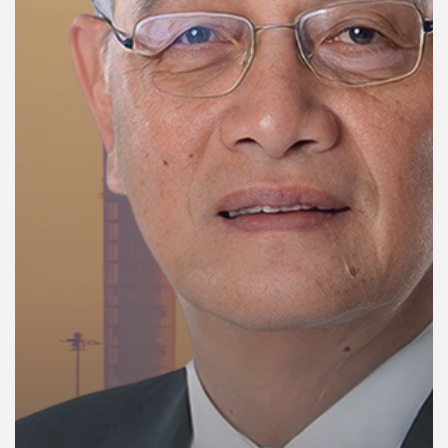
คุณ
เพลง
บทความ
ข่าว
และ
กิจกรรม
เกี่ยว
กับ
เรา