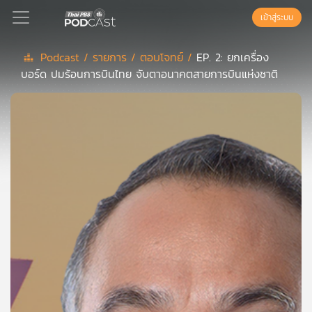
เข้าสู่ระบบ
Podcast /
รายการ /
ตอบโจทย์ /
EP. 2: ยกเครื่อง
บอร์ด ปมร้อนการบินไทย จับตาอนาคตสายการบินแห่งชาติ
Podcast
เพล
ย์
ลิ
สต์
แนะนำ
เพล
ย์
ลิ
สต์
ของ