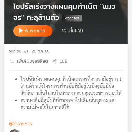
ไซปรัสเร่งวางแผนคุมกำเนิด "แมว
เครือ
ข่าย
จร" ทะลุล้านตัว
วิทยุ
ไทย
ชื่นชอบ
ฟังรายการ
พี
บี
เอส
วันที่เผยแพร่ : 20 ต.ค. 68
เพิ่มในเพลย์ลิสต์
แชร์
แผนที่
วิทยุ
ไซปรัสเร่งวางแผนคุมกำเนิดแมวจรที่คาดว่ามีอยู่ราว 1
เครือ
ล้านตัว หลังโครงการทำหมันที่มีอยู่ในปัจจุบันมีข้อ
ข่าย
จำกัดมากเกินไปจนไม่สามารถควบคุมประชากรแมวได้
คราบ-กลิ่นฉี่สุนัขที่เจ้าของพาไปเดินเล่นจุดกระแส
ความไม่พอใจในเกาหลีใต้
ผู้จัดรายการ