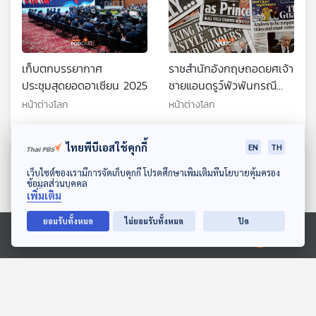
เก็บตกบรรยากาศ
ราชสำนักอังกฤษถอดยศเจ้า
ประชุมสุดยอดอาเซียน 2025
ชายแอนดรูว์พัวพันกรณี
ละเมิดหญิง
หน้าต่างโลก
หน้าต่างโลก
ไทยพีบีเอสใช้คุกกี้
EN
TH
ตอนที่เกี่ยวข้อง
ดาวน์โหลด Thai PBS Podcast Application
เว็บไซต์ของเรามีการจัดเก็บคุกกี้ โปรดศึกษาเพิ่มเติมที่นโยบายคุ้มครอง
ข้อมูลส่วนบุคคล
เพิ่มเติม
ยอมรับทั้งหมด
ไม่ยอมรับทั้งหมด
ปิด
Ⓒ 2020 องค์การกระจายเสียงและแพร่ภาพสาธารณะแห่งประเทศไทย