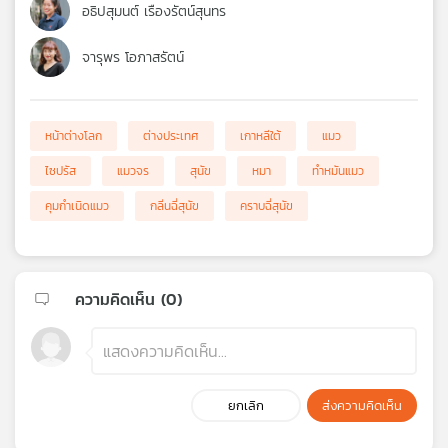
อธิปสุมนต์ เรืองรัตน์สุนทร
จารุพร โอภาสรัตน์
หน้าต่างโลก
ต่างประเทศ
เกาหลีใต้
แมว
ไซปรัส
แมวจร
สุนัข
หมา
ทำหมันแมว
คุมกำเนิดแมว
กลิ่นฉี่สุนัข
คราบฉี่สุนัข
ความคิดเห็น (
0
)
ยกเลิก
ส่งความคิดเห็น