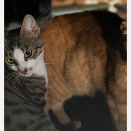
คุณ
เพลง
บทความ
ข่าว
และ
กิจกรรม
เกี่ยว
กับ
เรา