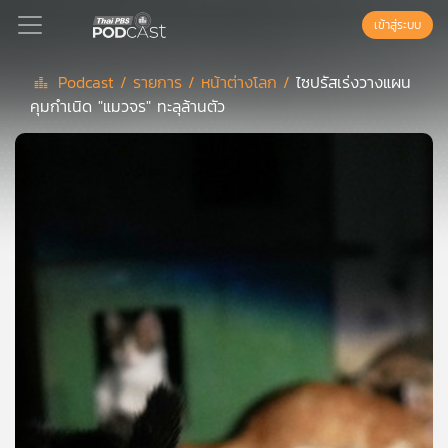
เข้าสู่ระบบ
Podcast /
รายการ /
หน้าต่างโลก /
ไซปรัสเร่งวางแผน
คุมกำเนิด "แมวจร" ทะลุล้านตัว
Podcast
เพล
ย์
ลิ
สต์
แนะนำ
เพล
ย์
ลิ
สต์
ของ