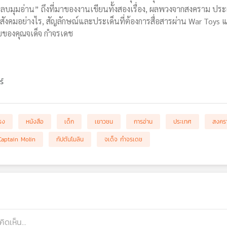
ลบมุมอ่าน” ถึงที่มาของงานเขียนทั้งสองเรื่อง, ผลพวงจากสงคราม ปร
ังคมอย่างไร, สัญลักษณ์และประเด็นที่ต้องการสื่อสารผ่าน War Toys แ
ของคุณจเด็จ กำจรเดช
ร์
รง
หนังสือ
เด็ก
เยาวชน
การอ่าน
ประเทศ
สงคร
Captain Molin
กัปตันโมลิน
จเด็จ กำจรเดช