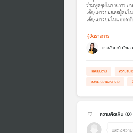
ร่วมพูดคุยในรายการ #ห
เด็ก/เยาวชนและผู้คนในส
เด็ก/เยาวชนในแบบฉบับ
ผู้จัดรายการ
นงค์ลักษณ์ บัทเลอ
หลบมุมอ่าน
ความรุนแ
ของเล่นยามสงคราม
ความคิดเห็น (
0
)