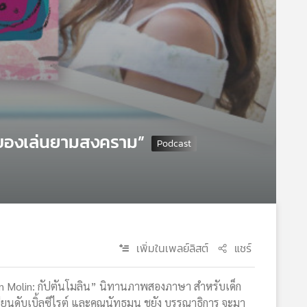
 “ของเล่นยามสงคราม”
เพิ่มในเพลย์ลิสต์
แชร์
n Molin: กัปตันโมลิน” นิทานภาพสองภาษา สำหรับเด็ก
ียนดับเบิ้ลซีไรต์ และคุณนัทธมน ชูยัง บรรณาธิการ จะมา