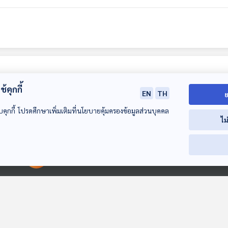
้คุกกี้
EN
TH
ย
บคุกกี้ โปรดศึกษาเพิ่มเติมที่นโยบายคุ้มครองข้อมูลส่วนบุคคล
ไม
00:00:00
00:00:00
EP. 296: เชีย
EP. 297: สหายหญิง
EP. 298: เส้นท
งดาวเลิฟบรารี่
ในขบวนการพรรค
เขียนของรตี ร
(Chiang Dao
คอมมิวนิสต์แห่ง
กับ “ความฝันข
หลบมุมอ่าน
หลบมุมอ่าน
หลบมุมอ่าน
Lovebrary)
ประเทศไทย เขต
แมวจร” เรื่องสั
จังหวัดพัทลุง ตรัง
เลิศรางวัลพานแ