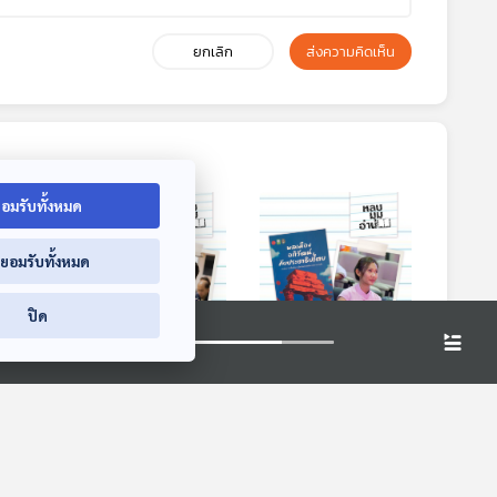
ยกเลิก
ส่งความคิดเห็น
อมรับทั้งหมด
่ยอมรับทั้งหมด
ปิด
างนัก
EP. 299: เมีย
EP. 300: พลเมือง
ติธรณ
อาณานิคม กับสำนึก
อภิวัฒน์ กับ
อง
ชายแท้แบบ
ประชาธิปไตย ในเรื่อง
หลบมุมอ่าน
หลบมุมอ่าน
้นชนะ
อาณานิคม
สั้นการเมืองไทยร่วม
ว่น
สมัยรางวัลพานแว่น