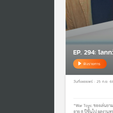
EP. 294: โลกก
ฟังรายการ
วันที่เผยแพร่ : 25 ก.ย. 6
“War Toys: ของเล่นยาม
อายุ 8 ปีขึ้นไป ผลงานห