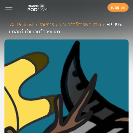
เข้าสู่ระบบ
Podcast /
รายการ /
นานาสัตว์สารพัดเสียง /
EP. 195:
เขาสัตว์ ทำไมสัตว์ต้องมีเขา
Podcast
เพล
ย์
ลิ
สต์
แนะนำ
เพล
ย์
ลิ
สต์
ของ