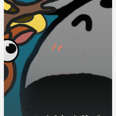
คุณ
เพลง
บทความ
ข่าว
และ
กิจกรรม
เกี่ยว
กับ
เรา