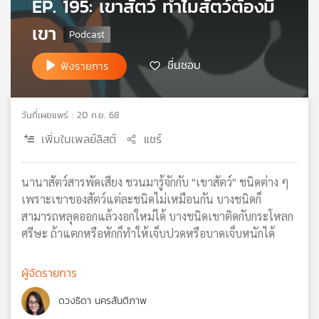
EP. 195: เขาสัตว์ ทำไมสัตว์ต้องมี
เครือ
เขา
ข่าย
วิทยุ
ไทย
ชื่นชอบ
ฟังรายการ
พี
บี
เอส
วันที่เผยแพร่ : 20 ก.ย. 68
เพิ่มในเพลย์ลิสต์
แชร์
แผนที่
วิทยุ
นานาสัตว์สารพัดเสียง ชวนมารู้จักกับ "เขาสัตว์" ชนิดต่าง ๆ
เครือ
เพราะเขาของสัตว์แต่ละชนิดไม่เหมือนกัน บางชนิดก็
ข่าย
สามารถหลุดออกแล้วงอกใหม่ได้ บางชนิดเขาติดกับกระโหลก
ศรีษะ ถ้าแตกหรือหักก็ทำให้เจ็บปวดหรือบาดเจ็บหนักได้
ผู้จัดรายการ
ดวงธิดา นครสันติภาพ