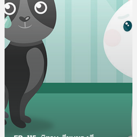
คุณ
เพลง
บทความ
ข่าว
และ
กิจกรรม
เกี่ยว
กับ
เรา