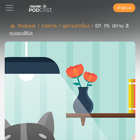
เข้าสู่ระบบ
Podcast /
รายการ /
หูยาวเล่าเรื่อง /
EP. 115: นิทาน สี
ขนของสีนิล
Podcast
เพล
ย์
ลิ
สต์
แนะนำ
เพล
ย์
ลิ
สต์
ของ