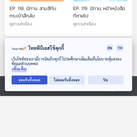
EP. 118: นิทาน สามสีกับ
EP. 119: นิทาน หน้าหนังสือ
กระเป๋าลึกลับ
ที่หายไป
หูยาวเล่าเรื่อง
หูยาวเล่าเรื่อง
ไทยพีบีเอสใช้คุกกี้
EN
TH
ตอนที่เกี่ยวข้อง
ดาวน์โหลด Thai PBS Podcast Application
เว็บไซต์ของเรามีการจัดเก็บคุกกี้ โปรดศึกษาเพิ่มเติมที่นโยบายคุ้มครอง
ข้อมูลส่วนบุคคล
เพิ่มเติม
ยอมรับทั้งหมด
ไม่ยอมรับทั้งหมด
ปิด
Ⓒ 2020 องค์การกระจายเสียงและแพร่ภาพสาธารณะแห่งประเทศไทย
EP. 17: ล่องไพร ผีตอง
EP. 184: พิภัช เวชอาภรณ์ |
เหลืองคนสุดท้าย
รอบ 14.00 | วันเด็ก 2569
ห้องสมุดหลังไมค์
Podcaster ตัวน้อย