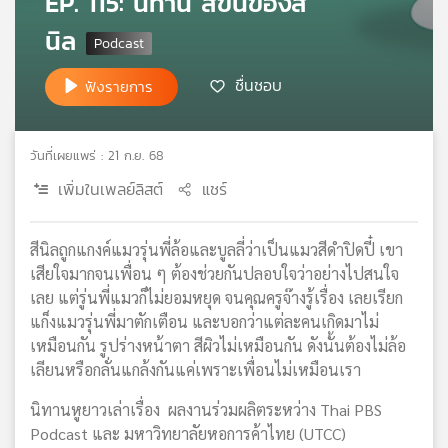
EP. 115: นิทาน สีขนของสี
เครือ
นิล
ข่าย
วิทยุ
ชื่นชอบ
ฟังรายการ
ไทย
พี
บี
เอส
วันที่เผยแพร่ : 21 ก.ย. 68
เพิ่มในเพลย์ลิสต์
แชร์
แผนที่
สีนิลถูกแกงค์แมวรุ่นพี่ล้อและบูลลี่ว่าเป็นแมวสีดำปิดปี๋ เขา
วิทยุ
เครือ
เสียใจมากจนเพื่อน ๆ ต้องช่วยกันปลอบใจว่าอย่างไปสนใจ
ข่าย
เลย แต่รู่นพี่แมวก็ไม่ยอมหยุด จนคุณครูจ๊างรู้เรื่อง เลยเรียก
แก็งแมวรุ่นพี่มาตักเตือน และบอกว่าแต่ละคนเกิดมาไม่
เหมือนกัน รูปร่างหน้าตา สีผิวไม่เหมือนกัน ดังนั้นต้องไม่ล้อ
เลียนหรือกลั่นแกล้งกันแค่เพราะเพื่อนไม่เหมือนเรา
นิทานหูยาวเล่าเรื่อง ผลงานร่วมผลิตระหว่าง Thai PBS
Podcast และ มหาวิทยาลัยหอการค้าไทย (UTCC)