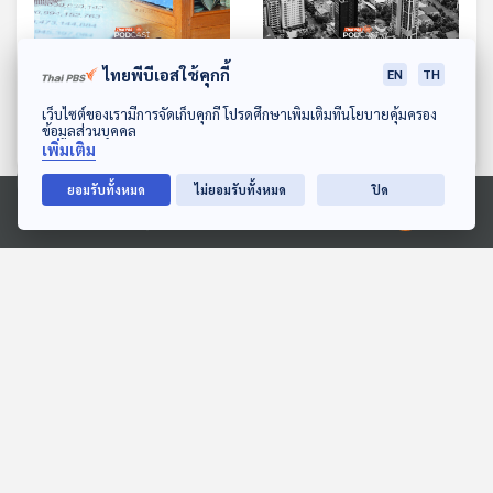
EP. 688: ธนาคารศาสนา
EP. 689: กาลครั้งหนึ่ง
ไทยพีบีเอสใช้คุกกี้
EN
TH
แก้ปัญหาเงินวัดได้จริงหรือ
กัมพูชาเคยเจริญกว่าไทย ?
ดาวน์โหลด Thai PBS Podcast Application
เว็บไซต์ของเรามีการจัดเก็บคุกกี้ โปรดศึกษาเพิ่มเติมที่นโยบายคุ้มครอง
?
เศรษฐกิจติดบ้าน
เศรษฐกิจติดบ้าน
ข้อมูลส่วนบุคคล
เพิ่มเติม
ยอมรับทั้งหมด
ไม่ยอมรับทั้งหมด
ปิด
ตอนที่เกี่ยวข้อง
Ⓒ 2020 องค์การกระจายเสียงและแพร่ภาพสาธารณะแห่งประเทศไทย
EP. 2: Public holidays,
EP. 112: สมมุติว่า! | เลือกตั้ง
cafe culture, and
ใหม่ !!