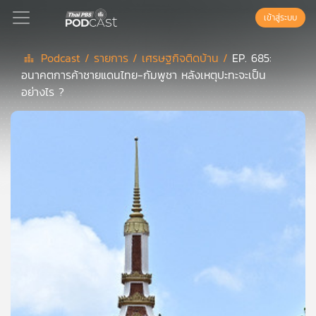
เข้าสู่ระบบ
Podcast /
รายการ /
เศรษฐกิจติดบ้าน /
EP. 685:
อนาคตการค้าชายแดนไทย-กัมพูชา หลังเหตุปะทะจะเป็น
Podcast
อย่างไร ?
เพล
ย์
ลิ
สต์
แนะนำ
เพล
ย์
ลิ
สต์
ของ