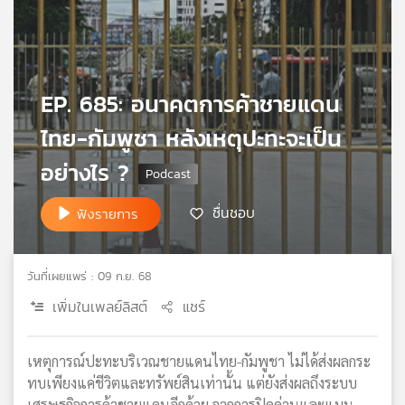
เครือ
ข่าย
วิทยุ
ไทย
EP. 685: อนาคตการค้าชายแดน
พี
บี
ไทย-กัมพูชา หลังเหตุปะทะจะเป็น
เอส
อย่างไร ?
แผนที่
ชื่นชอบ
ฟังรายการ
วิทยุ
เครือ
ข่าย
วันที่เผยแพร่ : 09 ก.ย. 68
เพิ่มในเพลย์ลิสต์
แชร์
เหตุการณ์ปะทะบริเวณชายแดนไทย-กัมพูชา ไม่ได้ส่งผลกระ
ทบเพียงแค่ชีวิตและทรัพย์สินเท่านั้น แต่ยังส่งผลถึงระบบ
เศรษฐกิจการค้าชายแดนอีกด้วย จากการปิดด่านและแบน