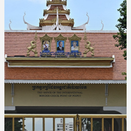
คุณ
เพลง
บทความ
ข่าว
และ
กิจกรรม
เกี่ยว
กับ
เรา