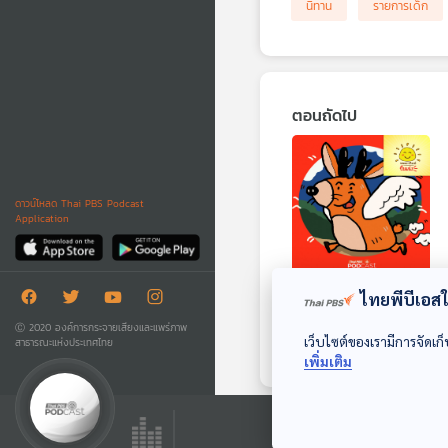
นิทาน
รายการเด็ก
ตอนถัดไป
ดาวน์โหลด Thai PBS Podcast
Application
EP. 1929: “ปาตูดู”
ไทยพีบีเอสใช
คือสัตว์อะไร
Ⓒ 2020 องค์การกระจายเสียงและแพร่ภาพ
เว็บไซต์ของเรามีการจัดเก็
สาธารณะแห่งประเทศไทย
พระอาทิตย์ยิ้มแฉ่ง
เพิ่มเติม
ตอนที่เกี่ยวข้อง