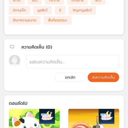
นิทาน
แมว
กระต่าย
เล่านิทาน
สัตว์
นิทานเด็ก
มูลสัตว์
อึ
ปัญหามูลสัตว์
รักษาความสะอาด
พื้นที่สาธารณะ
ความคิดเห็น (
0
)
ยกเลิก
ส่งความคิดเห็น
ตอนถัดไป