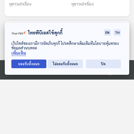
หูยาวเล่าเรื่อง
หูยาวเล่าเรื่อง
ตอนที่เกี่ยวข้อง
ไทยพีบีเอสใช้คุกกี้
EN
TH
ดาวน์โหลด Thai PBS Podcast Application
เว็บไซต์ของเรามีการจัดเก็บคุกกี้ โปรดศึกษาเพิ่มเติมที่นโยบายคุ้มครอง
ข้อมูลส่วนบุคคล
เพิ่มเติม
ยอมรับทั้งหมด
ไม่ยอมรับทั้งหมด
ปิด
Ⓒ 2020 องค์การกระจายเสียงและแพร่ภาพสาธารณะแห่งประเทศไทย
EP. 1976: ทำไมเครื่องบิน
EP. 155: ภูริชญา วงศ์ถิร
ต้องมีหน้าต่าง
วัฒน์ | รอบ 11.00 | วันเด็ก
2569
พระอาทิตย์ยิ้มแฉ่ง
Podcaster ตัวน้อย