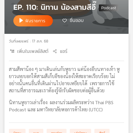
EP. 110: นิทาน น้องสามสีอึ๊
เครือ
ข่าย
วิทยุ
ชื่นชอบ
ฟังรายการ
ไทย
พี
บี
วันที่เผยแพร่ : 17 ส.ค. 68
เอส
เพิ่มในเพลย์ลิสต์
แชร์
แผนที่
สามสีพาน้อง ๆ มาเดินเล่นกับหูยาว แต่น้องอึบนทางเท้า หู
วิทยุ
ยาวเลยบอกให้สามสีเก็บอึของน้องให้สะอาดเรียบร้อย ไม่
เครือ
อย่างนั้นคนอื่นที่เดินผ่านไปอาจเหยียบได้ เพราะการใช้
ข่าย
สถานที่สาธารณะเราต้องรู้จักรับผิดชอบต่อผู้อื่นด้วย
นิทานหูยาวเล่าเรื่อง ผลงานร่วมผลิตระหว่าง Thai PBS
Podcast และ มหาวิทยาลัยหอการค้าไทย (UTCC)