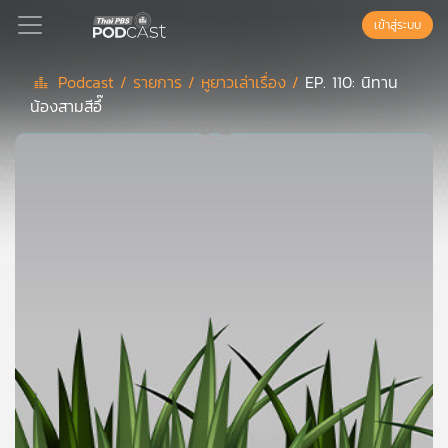
เข้าสู่ระบบ
Podcast /
รายการ /
หูยาวเล่าเรื่อง /
EP. 110: นิทาน
น้องสามสีอึ๊
Podcast
เพล
ย์
ลิ
สต์
แนะนำ
เพล
ย์
ลิ
สต์
ของ