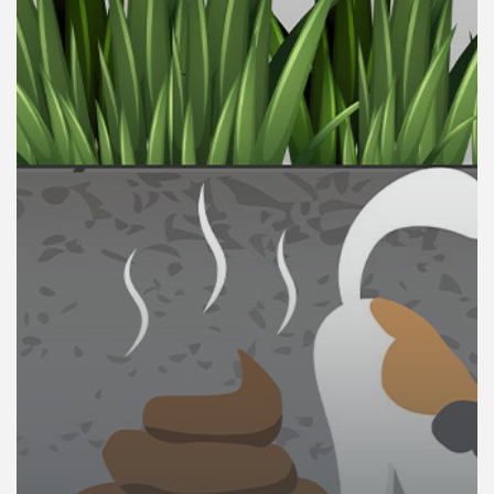
คุณ
เพลง
บทความ
ข่าว
และ
กิจกรรม
เกี่ยว
กับ
เรา