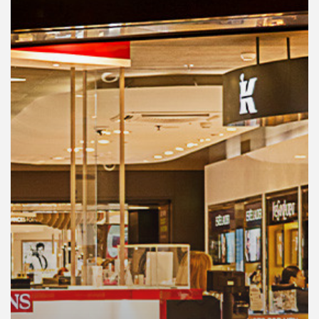
คุณ
เพลง
บทความ
ข่าว
และ
กิจกรรม
เกี่ยว
กับ
เรา