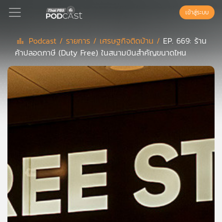
เข้าสู่ระบบ
Podcast /
รายการ /
เศรษฐกิจติดบ้าน /
EP. 669: ร้าน
ค้าปลอดภาษี (Duty Free) ในสนามบินสำคัญขนาดไหน
Podcast
เพล
ย์
ลิ
สต์
แนะนำ
เพล
ย์
ลิ
สต์
ของ