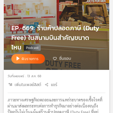
เครือ
ข่าย
วิทยุ
ไทย
EP. 669: ร้านค้าปลอดภาษี (Duty
พี
บี
Free) ในสนามบินสำคัญขนาด
เอส
ไหน
แผนที่
ชื่นชอบ
ฟังรายการ
วิทยุ
เครือ
ข่าย
วันที่เผยแพร่ : 13 ส.ค. 68
เพิ่มในเพลย์ลิสต์
แชร์
ภาวะทางเศรษฐกิจถดถอยและการแพร่ระบาดของเชื้อโรคที่
ผ่านมาส่งผลกระทบต่อการทำธุรกิจมาอย่างต่อเนื่องจนถึง
ปัจจุบันไม่เว้นแม้แต่ร้านค้าปลอดภาษี (Duty Free) ที่อยู่