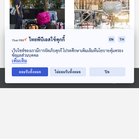
ไทยพีบีเอสใช้คุกกี้
EN
TH
EP. 672: นักท่องเที่ยวจีน
EP. 673: เลือกสายการบิน
ดาวน์โหลด Thai PBS Podcast Application
เว็บไซต์ของเรามีการจัดเก็บคุกกี้ โปรดศึกษาเพิ่มเติมที่นโยบายคุ้มครอง
หายไป เพราะเมืองไทยไม่
ให้เลือกความปลอดภัยด้วย
ข้อมูลส่วนบุคคล
ปลอดภัยจริงหรือ ?
เศรษฐกิจติดบ้าน
เศรษฐกิจติดบ้าน
เพิ่มเติม
ยอมรับทั้งหมด
ไม่ยอมรับทั้งหมด
ปิด
Ⓒ 2020 องค์การกระจายเสียงและแพร่ภาพสาธารณะแห่งประเทศไทย
ตอนที่เกี่ยวข้อง