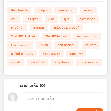
thaipbsradio
thaipbs
เครื่องสำอาง
สนามบิน
ภาษี
เศรษฐกิจ
เหล้า
บุหรี่
คิงส์พาวเวอร์
ภาษีนำเข้า
podcast
เครื่องดื่มแอลกอฮอล์
Thai PBS Podcast
ThaiPBSPodcast
เศรษฐกิจติดบ้าน
Economics101
น้ำหอม
วิทย์ สิทธิเวคิน
ภาษีอากร
นวทัศน์ ก้องสมุทร
ร้านปลอดภาษี
Duty Free
ดิวตี้ฟรี
ร้านดิวตี้ฟรี
King Power
ภาษีสรรพสามิต
ความคิดเห็น (
0
)