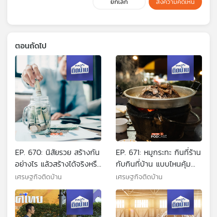
ยกเลิก
ส่งความคิดเห็น
ตอนถัดไป
EP. 670: นิสัยรวย สร้างกัน
EP. 671: หมูกระทะ กินที่ร้าน
อย่างไร แล้วสร้างได้จริงหรือ
กับกินที่บ้าน แบบไหนคุ้ม
?
กว่ากัน
เศรษฐกิจติดบ้าน
เศรษฐกิจติดบ้าน