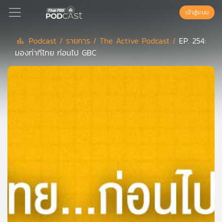
เข้าสู่ระบบ
Podcast /
รายการ /
The Active Podcast /
EP. 254:
มองท่าทีไทย ก่อนไป GBC
Podcast
เพล
ย์
ลิ
สต์
แนะนำ
เพล
ย์
ลิ
สต์
ของ