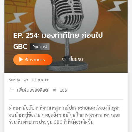
เครือ
ข่าย
วิทยุ
ไทย
พี
EP. 254: มองท่าทีไทย ก่อนไป
บี
GBC
เอส
ชื่นชอบ
ฟังรายการ
แผนที่
วิทยุ
วันที่เผยแพร่ : 03 ส.ค. 68
เครือ
ข่าย
เพิ่มในเพลย์ลิสต์
แชร์
ผ่านมานับสัปดาห์จากเหตุการณ์ปะทะชายแดนไทย-กัมพูชา
จนนำมาสู่ข้อตกลง หยุดยิง รวมถึงกลไกการเจรจาหาทางออก
ร่วมกัน ผ่านการประชุม GBC ที่กำลังจะเกิดขึ้น