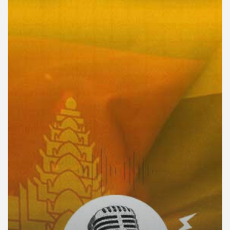
คุณ
เพลง
บทความ
ข่าว
และ
กิจกรรม
เกี่ยว
กับ
เรา