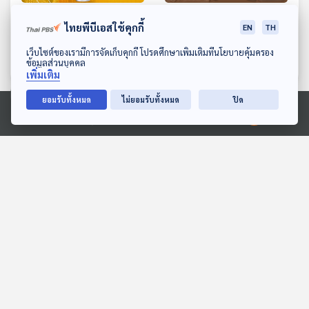
EP. 257: เปลี่ยนศัตรูสู่
EP. 258: Spiritual but
ไทยพีบีเอสใช้คุกกี้
EN
TH
มิตรภาพ ด้วยสันติวิธี
not religious ความเชื่อ
ฉันกำหนด
ดาวน์โหลด Thai PBS Podcast Application
The Active Podcast
The Active Podcast
เว็บไซต์ของเรามีการจัดเก็บคุกกี้ โปรดศึกษาเพิ่มเติมที่นโยบายคุ้มครอง
ข้อมูลส่วนบุคคล
เพิ่มเติม
ยอมรับทั้งหมด
ไม่ยอมรับทั้งหมด
ปิด
ตอนที่เกี่ยวข้อง
Ⓒ 2020 องค์การกระจายเสียงและแพร่ภาพสาธารณะแห่งประเทศไทย
EP. 5: "โดนัลด์ ทรัมป์" ใช้
EP. 265: สู้รบในอิหร่าน
ภาษีบีบบังคับ หมดเวลา
น้ำมันและเศรษฐกิจไทยไหว
ทวิภาคี "ไทย - กัมพูชา"
แค่ไหน | รัฐบาลอนุทิน 2
ตอบโจทย์
คุยให้คิด