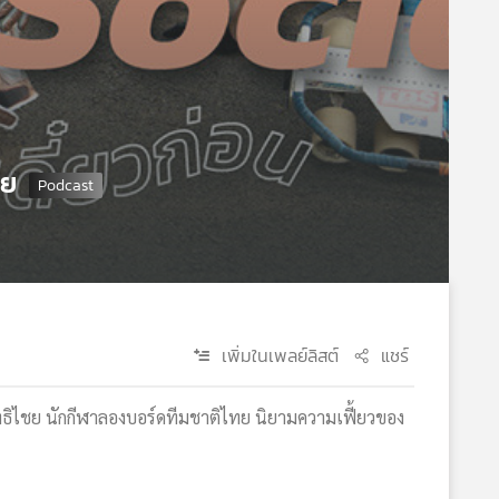
ชย
เพิ่มในเพลย์ลิสต์
แชร์
ยฤทธิไชย นักกีฬาลองบอร์ดทีมชาติไทย นิยามความเฟี้ยวของ