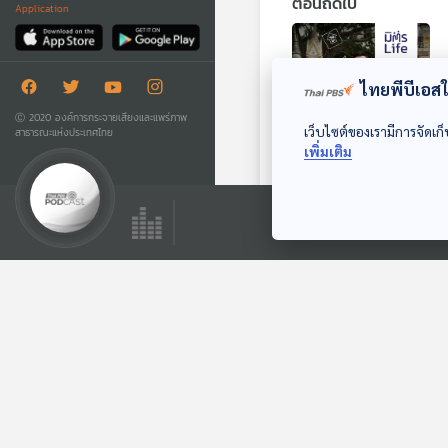
ตอนถัดไป
Application
ไทยพีบีเอสใช
Ⓒ 2020 องค์การกระจายเสียงและแพร่ภาพ
เว็บไซต์ของเรามีการจัดเก็
สาธารณะแห่งประเทศไทย
เพิ่มเติม
EP. 23: กิโลเมตรที่
30 ของป้าไก่-อุษณีย์
จรเขต
มิตรLife
ตอนที่เกี่ยวข้อง