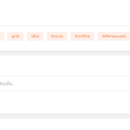
สูงวัย
เพื่อน
มิตรLife
ทีมชาติไทย
นักกีฬาลองบอร์ด