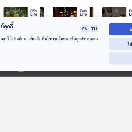
้คุกกี้
EN
TH
ย
บคุกกี้ โปรดศึกษาเพิ่มเติมที่นโยบายคุ้มครองข้อมูลส่วนบุคคล
ไม
EP. 24: มรณานุสติ
EP. 25: ผู้ดูแลศาลเจ้า
EP. 26: ตุ๊กการ
สุดท้ายภายใต้ผ้า
รุ่นสุดท้าย ‘นก เพ็ญ
สูงวัยนอกระบบที
00:00:00
00:00:00
เหลือง ของหลวงพ่อ
ประภา’
รอซ่อม
มิตรLife
มิตรLife
มิตรLife
วิชิต ธมฺมชิโต