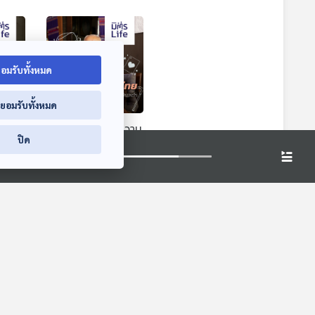
อมรับทั้งหมด
่ยอมรับทั้งหมด
ช่าง
EP. 27: ความรู้ ความ
ปิด
่ยัง
คิด และความรัก
ของส.ศิวรักษ์
มิตรLife
ปัญญาชนไทย