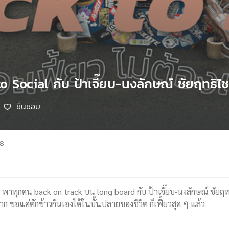
o Social กับ ป้าเจี๊ยบ-นงลักษณ์ ชัยฤทธิไ
ชื่นชอบ
68
ี้ พาทุกคน back on track บน long board กับ ป้าเจี๊ยบ-นงลักษณ์ ชั
มาก ขอแค่ตักข้าวกินเองได้ในบั้นปลายของชีวิต ก็เฟี้ยวสุด ๆ แล้ว