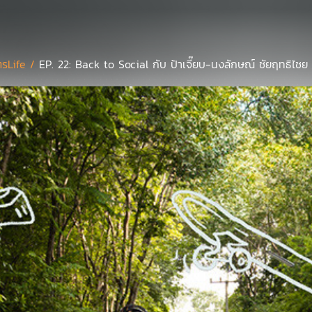
ตรLife /
EP. 22: Back to Social กับ ป้าเจี๊ยบ-นงลักษณ์ ชัยฤทธิไชย