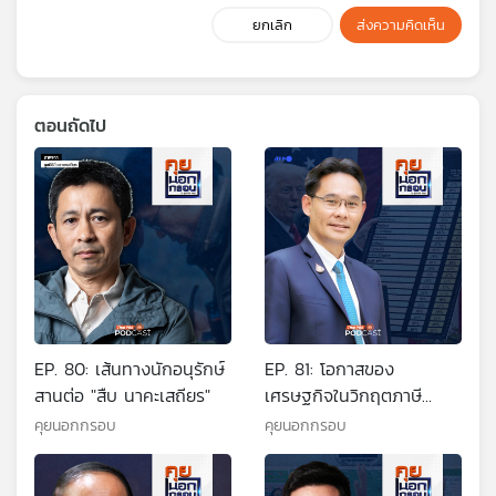
ยกเลิก
ส่งความคิดเห็น
ตอนถัดไป
EP. 80: เส้นทางนักอนุรักษ์
EP. 81: โอกาสของ
สานต่อ "สืบ นาคะเสถียร"
เศรษฐกิจในวิกฤตภาษี
ทรัมป์
คุยนอกกรอบ
คุยนอกกรอบ