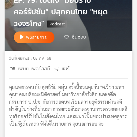
เครือ
คอร์รัปชัน" ปลุกคนไทย "หยุด
ข่าย
วิทยุ
วงจรโกง"
ไทย
พี
ชื่นชอบ
ฟังรายการ
บี
เอส
วันที่เผยแพร่ : 03 ก.ค. 68
เพิ่มในเพลย์ลิสต์
แชร์
แผนที่
วิทยุ
เครือ
คุยนอกกรอบ กับ สุทธิชัย หยุ่น ครั้งนี้ชวนคุยกับ "ศ.วิชา มหา
ข่าย
คุณ" คณบดีคณะนิติศาสตร์ มหาวิทยาลัยรังสิต และอดีต
กรรมการ ป.ป.ช. กับการถอดบทเรียนความยุติธรรมผ่านคดี
สำคัญในช่วงที่ผ่านมา การยกระดับมาตรฐานการตรวจสอบคดี
ทุจริตคอร์รัปชันในสังคมไทย และแนวโน้มของประเทศสู่การ
เป็นรัฐล้มเหลว ฟังได้ในรายการ คุยนอกกรอบ ค่ะ