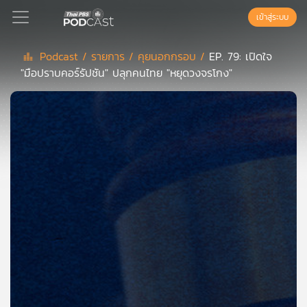
เข้าสู่ระบบ
Podcast /
รายการ /
คุยนอกกรอบ /
EP. 79: เปิดใจ
"มือปราบคอร์รัปชัน" ปลุกคนไทย "หยุดวงจรโกง"
Podcast
เพล
ย์
ลิ
สต์
แนะนำ
เพล
ย์
ลิ
สต์
ของ