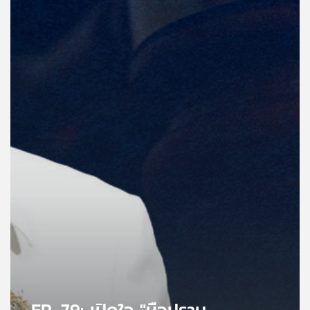
คุณ
เพลง
บทความ
ข่าว
และ
กิจกรรม
เกี่ยว
กับ
เรา
EP. 79: เปิดใจ "มือปราบ