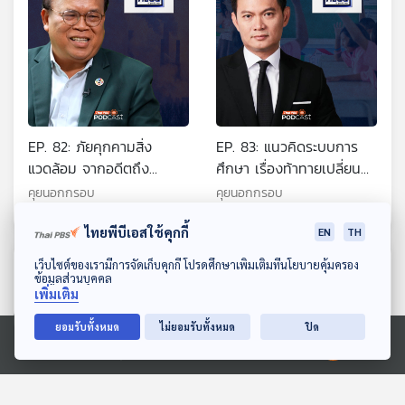
EP. 82: ภัยคุกคามสิ่ง
EP. 83: แนวคิดระบบการ
แวดล้อม จากอดีตถึง
ศึกษา เรื่องท้าทายเปลี่ยน
ปัจจุบันและในอนาคต
ประเทศไทย
คุยนอกกรอบ
คุยนอกกรอบ
ไทยพีบีเอสใช้คุกกี้
EN
TH
ดาวน์โหลด Thai PBS Podcast Application
เว็บไซต์ของเรามีการจัดเก็บคุกกี้ โปรดศึกษาเพิ่มเติมที่นโยบายคุ้มครอง
ตอนที่เกี่ยวข้อง
ข้อมูลส่วนบุคคล
เพิ่มเติม
ยอมรับทั้งหมด
ไม่ยอมรับทั้งหมด
ปิด
Ⓒ 2020 องค์การกระจายเสียงและแพร่ภาพสาธารณะแห่งประเทศไทย