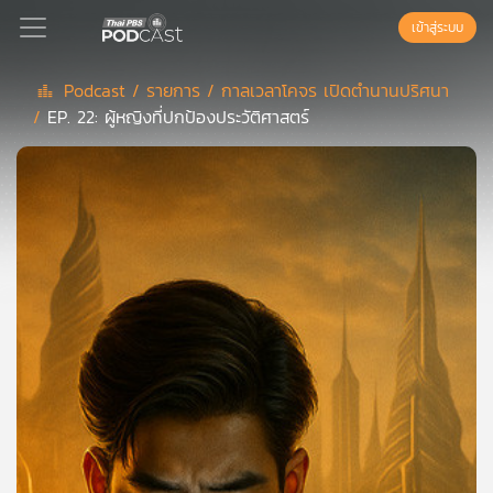
เข้าสู่ระบบ
Podcast /
รายการ /
กาลเวลาโคจร เปิดตำนานปริศนา
/
EP. 22: ผู้หญิงที่ปกป้องประวัติศาสตร์
Podcast
เพล
ย์
ลิ
สต์
แนะนำ
เพล
ย์
ลิ
สต์
ของ