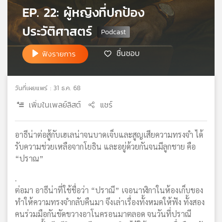
EP. 22: ผู้หญิงที่ปกป้อง
เครือ
ข่าย
ประวัติศาสตร์
วิทยุ
ไทย
ชื่นชอบ
ฟังรายการ
พี
บี
เอส
วันที่เผยแพร่ : 31 ธ.ค. 68
เพิ่มในเพลย์ลิสต์
แชร์
แผนที่
วิทยุ
อาธีน่าต่อสู้กับเฮเลน่าจนบาดเจ็บและสูญเสียความทรงจำ ได้
เครือ
ข่าย
รับความช่วยเหลือจากโยธิน และอยู่ด้วยกันจนมีลูกชาย คือ
“ปราณ”
.
ต่อมา อาธีน่าที่ใช้ชื่อว่า “ปราณี” เจอนาฬิกาในห้องเก็บของ
ทำให้ความทรงจำกลับคืนมา จึงเล่าเรื่องทั้งหมดให้ฟัง ทั้งสอง
คนร่วมมือกันขัดขวางอาโนครอนมาตลอด จนวันที่ปราณี