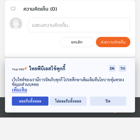
ความคิดเห็น (
0
)
ยกเลิก
ส่งความคิดเห็น
ไทยพีบีเอสใช้คุกกี้
EN
TH
ตอนที่เกี่ยวข้อง
ดาวน์โหลด Thai PBS Podcast Application
เว็บไซต์ของเรามีการจัดเก็บคุกกี้ โปรดศึกษาเพิ่มเติมที่นโยบายคุ้มครอง
ข้อมูลส่วนบุคคล
เพิ่มเติม
ยอมรับทั้งหมด
ไม่ยอมรับทั้งหมด
ปิด
Ⓒ 2020 องค์การกระจายเสียงและแพร่ภาพสาธารณะแห่งประเทศไทย
EP. 9: สำรวจจิตใจตัวละคร
อ่านหมาก "ทรัมป์" นัยซ่อน