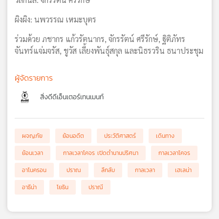
ผิงผิง: นพวรรณ เหมะบุตร
ร่วมด้วย ภชากร แก้วรัตนากร, จักรรัตน์ ศรีรักษ์, ฐิติภัทร
จันทร์แจ่มจรัส, ชูวัส เลี้ยงพันธุ์สกุล และนิธรวริน ธนาประชุม
ผู้จัดรายการ
สิ่งดีดีเอ็นเตอร์เทนเมนท์
ผจญภัย
ย้อนอดีต
ประวัติศาสตร์
เดินทาง
ย้อนเวลา
กาลเวลาโคจร เปิดตำนานปริศนา
กาลเวลาโคจร
อาโนครอน
ปราณ
ลึกลับ
กาลเวลา
เฮเลน่า
อาธีน่า
โยธิน
ปราณี