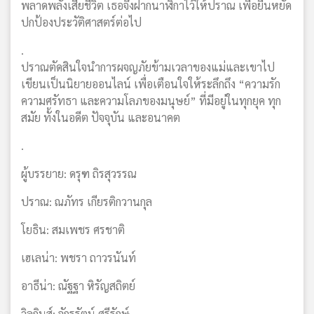
พลาดพลั้งเสียชีวิต เธอจึงฝากนาฬิกาไว้ให้ปราณ เพื่อยืนหยัด
ปกป้องประวัติศาสตร์ต่อไป
.
ปราณตัดสินใจนำการผจญภัยข้ามเวลาของแม่และเขาไป
เขียนเป็นนิยายออนไลน์ เพื่อเตือนใจให้ระลึกถึง “ความรัก
ความศรัทธา และความโลภของมนุษย์” ที่มีอยู่ในทุกยุค ทุก
สมัย ทั้งในอดีต ปัจจุบัน และอนาคต
.
ผู้บรรยาย: ดรุฑ ถิรสุวรรณ
ปราณ: ณภัทร เกียรติกวานกุล
โยธิน: สมเพชร ศรชาติ
เฮเลน่า: พชรา ถาวรนันท์
อาธีน่า: ณัฐฐา หิรัญสถิตย์
วิลกินส์: จักรรัตน์ ศรีรักษ์