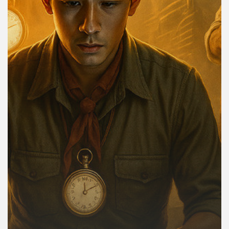
คุณ
เพลง
บทความ
ข่าว
และ
กิจกรรม
เกี่ยว
กับ
เรา