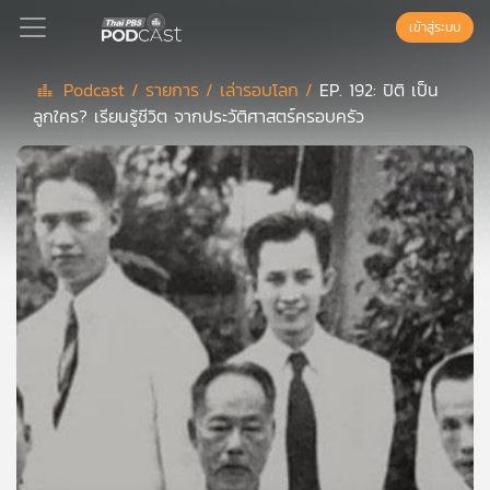
เข้าสู่ระบบ
Podcast /
รายการ /
เล่ารอบโลก /
EP. 192: ปิติ เป็น
ลูกใคร? เรียนรู้ชีวิต จากประวัติศาสตร์ครอบครัว
Podcast
เพล
ย์
ลิ
สต์
แนะนำ
เพล
ย์
ลิ
สต์
ของ