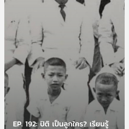
คุณ
เพลง
บทความ
ข่าว
และ
กิจกรรม
เกี่ยว
กับ
เรา
EP. 192: ปิติ เป็นลูกใคร? เรียนรู้