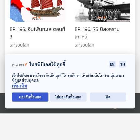
EP. 195: จีนโพ้นทะเล ตอนที่
EP. 196: 75 ปีสงคราม
3
เกาหลี
เล่ารอบโลก
เล่ารอบโลก
ไทยพีบีเอสใช้คุกกี้
EN
TH
ตอนที่เกี่ยวข้อง
ดาวน์โหลด Thai PBS Podcast Application
เว็บไซต์ของเรามีการจัดเก็บคุกกี้ โปรดศึกษาเพิ่มเติมที่นโยบายคุ้มครอง
ข้อมูลส่วนบุคคล
เพิ่มเติม
ยอมรับทั้งหมด
ไม่ยอมรับทั้งหมด
ปิด
Ⓒ 2020 องค์การกระจายเสียงและแพร่ภาพสาธารณะแห่งประเทศไทย