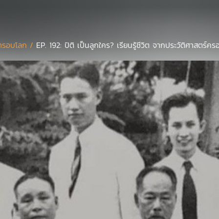
่ารอบโลก /
EP. 192: ปิติ เป็นลูกใคร? เรียนรู้ชีวิต จากประวัติศาสตร์คร