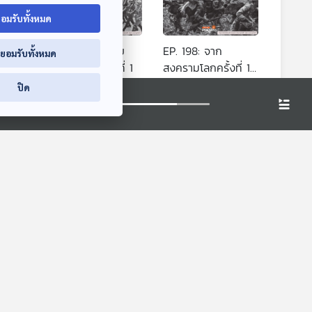
อมรับทั้งหมด
EP. 197: สยามกับ
EP. 198: จาก
่ยอมรับทั้งหมด
สงครามโลกครั้งที่ 1
สงครามโลกครั้งที่ 1
สู่กรณีพิพาทอินโด
เล่ารอบโลก
เล่ารอบโลก
ปิด
จีน-ฝรั่งเศส
Gran
"ฮุน เซน" จนมุม ?
รู้ไหมว่ามีรุ้งกว่า 10
ร
โลกรุมทึ้ง "กัมพูชา"
แบบในธรรมชาติ