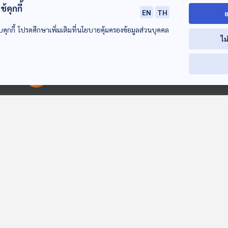
้คุกกี้
EN
TH
ย
บคุกกี้ โปรดศึกษาเพิ่มเติมที่นโยบายคุ้มครองข้อมูลส่วนบุคคล
EP. 194: จีนโพ้นทะเล
EP. 195: จีนโพ้นทะเล
EP. 196: 75 ปี
ไม
ตอนที่ 2
ตอนที่ 3
สงครามเกาหลี
เล่ารอบโลก
เล่ารอบโลก
เล่ารอบโลก
00:00:00
00:00:00
EP. 2: ไขปริศนา
นักการเมืองกัดกิน
EP. 222: จาก 
ภูเขาไฟในประเทศไทย
ชาติ วิกฤตการเมือง
Colombia สู่กา