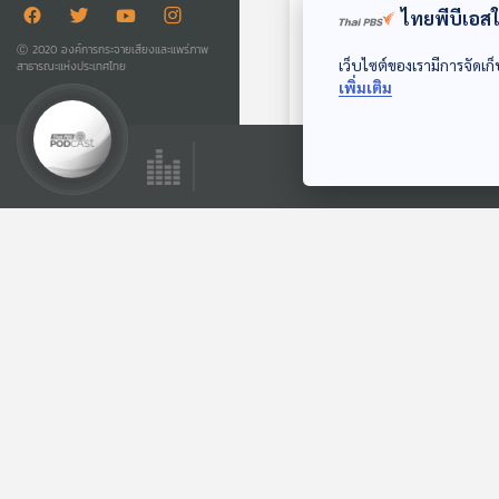
ไทยพีบีเอสใช
Ⓒ 2020 องค์การกระจายเสียงและแพร่ภาพ
เว็บไซต์ของเรามีการจัดเก็
สาธารณะแห่งประเทศไทย
EP. 193: จีนโพ้นทะเล
เพิ่มเติม
ตอนที่ 1
เล่ารอบโลก
ตอนที่เกี่ยวข้อง
EP. 237: World
Cafe แห่งมหาบุรุษ