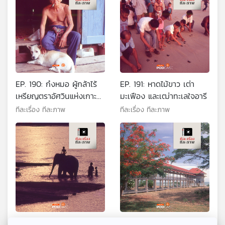
EP. 190: ก๋งหมอ ผู้กล้าไร้
EP. 191: หาดไม้ขาว เต่า
เหรียญตราอัศวินแห่งเกาะ
มะเฟือง และเฒ่าทะเลใจอารี
ช้าง
ทีละเรื่อง ทีละภาพ
ทีละเรื่อง ทีละภาพ
EP. 192: บัวจูม ความตาย
EP. 193: ลมทะเลและเสียง