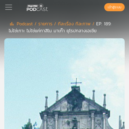
เข้าสู่ระบบ
Podcast /
รายการ /
ทีละเรื่อง ทีละภาพ /
EP. 189:
ไม่ใช่เกาะ ไม่ใช่แค่กาสิโน มาเก๊า ยุโรปกลางเอเชีย
Podcast
เพล
ย์
ลิ
สต์
แนะนำ
เพล
ย์
ลิ
สต์
ของ