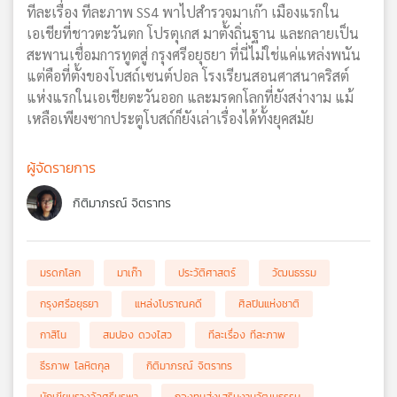
ทีละเรื่อง ทีละภาพ SS4 พาไปสำรวจมาเก๊า เมืองแรกใน
เอเชียที่ชาวตะวันตก โปรตุเกส มาตั้งถิ่นฐาน และกลายเป็น
สะพานเชื่อมการทูตสู่ กรุงศรีอยุธยา ที่นี่ไม่ใช่แค่แหล่งพนัน
แต่คือที่ตั้งของโบสถ์เซนต์ปอล โรงเรียนสอนศาสนาคริสต์
แห่งแรกในเอเชียตะวันออก และมรดกโลกที่ยังสง่างาม แม้
เหลือเพียงซากประตูโบสถ์ก็ยังเล่าเรื่องได้ทั้งยุคสมัย
ผู้จัดรายการ
กิติมาภรณ์ จิตราทร
มรดกโลก
มาเก๊า
ประวัติศาสตร์
วัฒนธรรม
กรุงศรีอยุธยา
แหล่งโบราณคดี
ศิลปินแห่งชาติ
กาสิโน
สมปอง ดวงไสว
ทีละเรื่อง ทีละภาพ
ธีรภาพ โลหิตกุล
กิติมาภรณ์ จิตราทร