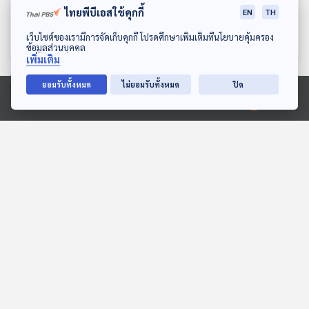
ไทยพีบีเอสใช้คุกกี้
บนถนนมิตรภาพ
ถอนใจ
EN
TH
ทีละเรื่อง ทีละภาพ
ทีละเรื่อง ทีละภาพ
ดาวน์โหลด Thai PBS Podcast Application
เว็บไซต์ของเรามีการจัดเก็บคุกกี้ โปรดศึกษาเพิ่มเติมที่นโยบายคุ้มครอง
ข้อมูลส่วนบุคคล
เพิ่มเติม
ยอมรับทั้งหมด
ไม่ยอมรับทั้งหมด
ปิด
ตอนที่เกี่ยวข้อง
Ⓒ 2020 องค์การกระจายเสียงและแพร่ภาพสาธารณะแห่งประเทศไทย
EP. 8: ความรู้ใหม่เกี่ยวกับ
EP. 13: Iran2 อินไซด์อิหร่าน
ฟ้าผ่าและกรณีศึกษา
บาตรปิดแต่ใจเปิดกับเรื่อง
ราวล้ำเลิศท้องถิ่นเปอร์เซีย
Eureka ท่องโลกวิทยาการ
Beyond Chronicles