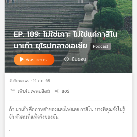
เครือ
ข่าย
วิทยุ
ไทย
EP. 189: ไม่ใช่เกาะ ไม่ใช่แค่กาสิโน
พี
บี
มาเก๊า ยุโรปกลางเอเชีย
เอส
ชื่นชอบ
ฟังรายการ
แผนที่
วิทยุ
วันที่เผยแพร่ : 14 ต.ค. 68
เครือ
ข่าย
เพิ่มในเพลย์ลิสต์
แชร์
ถ้า มาเก๊า คือภาพจำของแสงไฟและ กาสิโน บางทีคุณยังไม่รู้
จัก ตัวตนที่แท้จริงของมัน
.