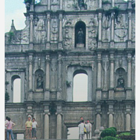
คุณ
เพลง
บทความ
ข่าว
และ
กิจกรรม
เกี่ยว
กับ
เรา