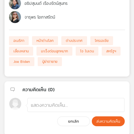
อธิปสุมนต์ เรืองรัตน์สุนทร
จารุพร โอภาสรัตน์
อเมริกา
หน้าต่างโลก
ต่างประเทศ
โครเอเชีย
เลี้ยงหลาน
มะเร็งต่อมลูกหมาก
โจ ไบเดน
สหรัฐฯ
Joe Biden
ปู่ย่าตายาย
ความคิดเห็น (
0
)
ยกเลิก
ส่งความคิดเห็น