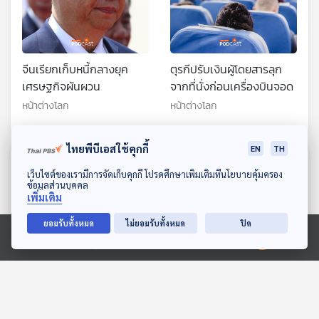
จีนเรียกเก็บหนี้กลางยุค
ตุรกีปรับเงินผู้โดยสารลุก
เศรษฐกิจผันผวน
จากที่นั่งก่อนเครื่องบินจอด
หน้าต่างโลก
หน้าต่างโลก
ไทยพีบีเอสใช้คุกกี้
EN
TH
ตอนที่เกี่ยวข้อง
ดาวน์โหลด Thai PBS Podcast Application
เว็บไซต์ของเรามีการจัดเก็บคุกกี้ โปรดศึกษาเพิ่มเติมที่นโยบายคุ้มครอง
ข้อมูลส่วนบุคคล
เพิ่มเติม
ยอมรับทั้งหมด
ไม่ยอมรับทั้งหมด
ปิด
Ⓒ 2020 องค์การกระจายเสียงและแพร่ภาพสาธารณะแห่งประเทศไทย