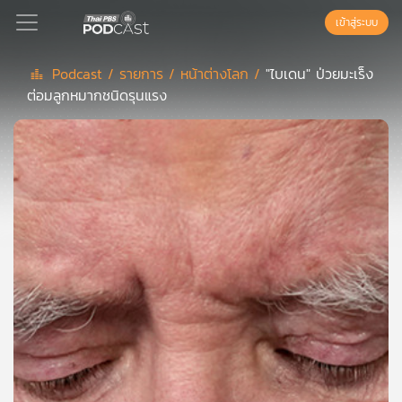
เข้าสู่ระบบ
Podcast /
รายการ /
หน้าต่างโลก /
"ไบเดน" ป่วยมะเร็ง
ต่อมลูกหมากชนิดรุนแรง
Podcast
เพล
ย์
ลิ
สต์
แนะนำ
เพล
ย์
ลิ
สต์
ของ