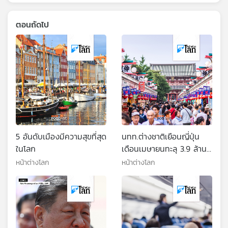
ตอนถัดไป
5 อันดับเมืองมีความสุขที่สุด
นทท.ต่างชาติเยือนญี่ปุ่น
ในโลก
เดือนเมษายนทะลุ 3.9 ล้าน
คน
หน้าต่างโลก
หน้าต่างโลก