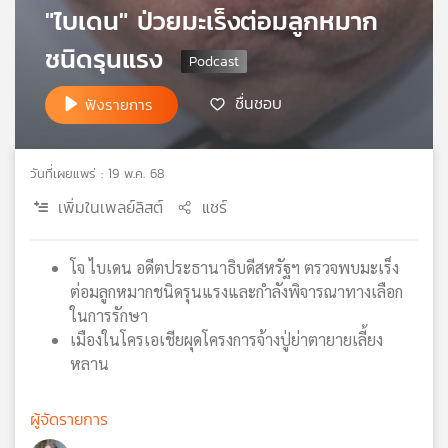
"ไบเดน" ป่วยมะเร็งต่อมลูกหมาก
เครือ
ข่าย
ชนิดรุนแรง
วิทยุ
ไทย
ชื่นชอบ
ฟังรายการ
พี
บี
เอส
วันที่เผยแพร่ : 19 พ.ค. 68
เพิ่มในเพลย์ลิสต์
แชร์
แผนที่
วิทยุ
โจ ไบเดน อดีตประธานาธิบดีสหรัฐฯ ตรวจพบมะเร็ง
เครือ
ต่อมลูกหมากชนิดรุนแรงและกำลังพิจารณาทางเลือก
ข่าย
ในการรักษา
เมืองในโครเอเชียผุดโครงการจ้างปู่ย่าตายายเลี้ยง
หลาน
ผู้จัดรายการ