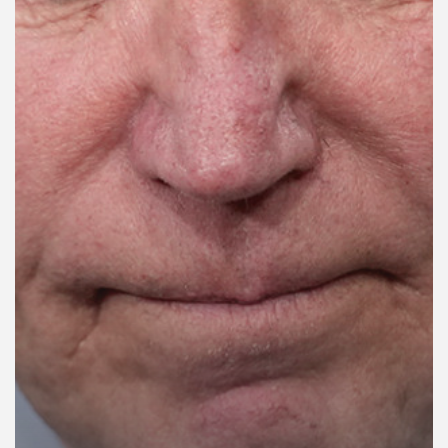
คุณ
เพลง
บทความ
ข่าว
และ
กิจกรรม
เกี่ยว
กับ
เรา