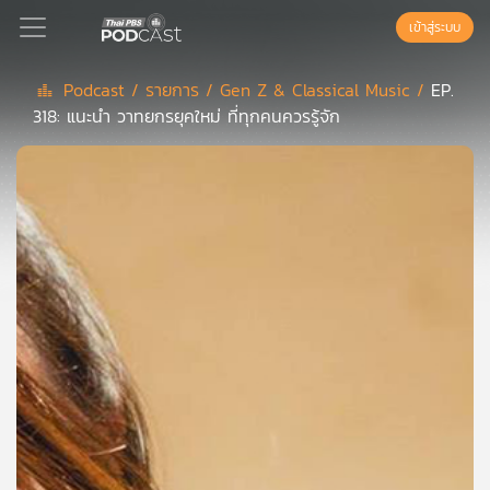
เข้าสู่ระบบ
Podcast /
รายการ /
Gen Z & Classical Music /
EP.
318: แนะนำ วาทยกรยุคใหม่ ที่ทุกคนควรรู้จัก
Podcast
เพล
ย์
ลิ
สต์
แนะนำ
เพล
ย์
ลิ
สต์
ของ