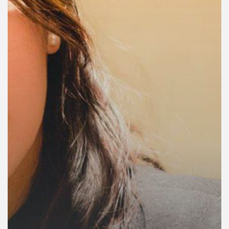
คุณ
เพลง
บทความ
ข่าว
และ
กิจกรรม
เกี่ยว
กับ
เรา