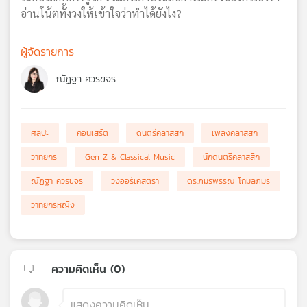
อ่านโน้ตทั้งวงให้เข้าใจว่าทำได้ยังไง?
ผู้จัดรายการ
ณัฏฐา ควรขจร
ศิลปะ
คอนเสิร์ต
ดนตรีคลาสสิก
เพลงคลาสสิก
วาทยกร
Gen Z & Classical Music
นักดนตรีคลาสสิก
ณัฏฐา ควรขจร
วงออร์เคสตรา
ดร.ภมรพรรณ โกมลภมร
วาทยกรหญิง
ความคิดเห็น (
0
)