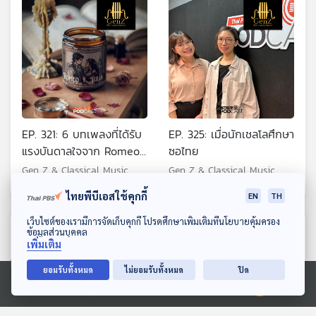
EP. 321: 6 บทเพลงที่ได้รับ
EP. 325: เมื่อนักเชลโลศึกษา
แรงบันดาลใจจาก Romeo
ซอไทย
and Juliet
Gen Z & Classical Music
Gen Z & Classical Music
ไทยพีบีเอสใช้คุกกี้
EN
TH
ดาวน์โหลด Thai PBS Podcast Application
เว็บไซต์ของเรามีการจัดเก็บคุกกี้ โปรดศึกษาเพิ่มเติมที่นโยบายคุ้มครอง
ตอนที่เกี่ยวข้อง
ข้อมูลส่วนบุคคล
เพิ่มเติม
ยอมรับทั้งหมด
ไม่ยอมรับทั้งหมด
ปิด
Ⓒ 2020 องค์การกระจายเสียงและแพร่ภาพสาธารณะแห่งประเทศไทย