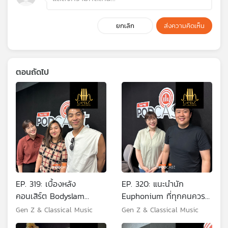
ยกเลิก
ส่งความคิดเห็น
ตอนถัดไป
EP. 319: เบื้องหลัง
EP. 320: แนะนำนัก
คอนเสิร์ต Bodyslam
Euphonium ที่ทุกคนควร
Power of The B-Side
รู้จัก
Gen Z & Classical Music
Gen Z & Classical Music
Concert