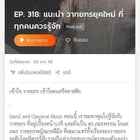
เครือ
EP. 318: แนะนำ วาทยกรยุคใหม่ ที่
ข่าย
วิทยุ
ทุกคนควรรู้จัก
ไทย
พี
ชื่นชอบ
ฟังรายการ
บี
เอส
วันที่เผยแพร่ : 03 พ.ค. 68
แผนที่
เพิ่มในเพลย์ลิสต์
แชร์
วิทยุ
เครือ
เข้าใจ วาทยกร เข้าใจดนตรีคลาสสิก
ข่าย
.
GenZ and Classical Music ตอนนี้ เราจะพาคุณไปรู้จักกับ
วาทยกร ที่อยู่เบื้องหน้าเวที และยังเป็น ดร.ภมรพรรณ โกมล
ภมร วาทยกรหญิงมากฝีมือ ที่จะมาแชร์ทั้งเรื่องของวาทยกร
ระดับโลกที่ควรรู้จัก รวมถึงเล่าประสบการณ์ตรงของตัวเองว่า