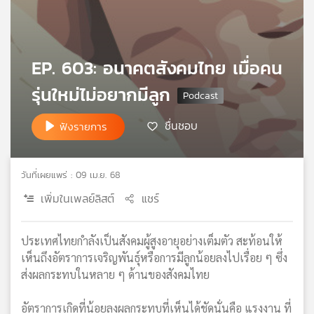
เครือ
ข่าย
วิทยุ
ไทย
EP. 603: อนาคตสังคมไทย เมื่อคน
พี
รุ่นใหม่ไม่อยากมีลูก
บี
เอส
ชื่นชอบ
ฟังรายการ
แผนที่
วันที่เผยแพร่ : 09 เม.ย. 68
วิทยุ
เครือ
เพิ่มในเพลย์ลิสต์
แชร์
ข่าย
ประเทศไทยกำลังเป็นสังคมผู้สูงอายุอย่างเต็มตัว สะท้อนให้
เห็นถึงอัตราการเจริญพันธุ์หรือการมีลูกน้อยลงไปเรื่อย ๆ ซึ่ง
ส่งผลกระทบในหลาย ๆ ด้านของสังคมไทย
อัตราการเกิดที่น้อยลงผลกระทบที่เห็นได้ชัดนั่นคือ แรงงาน ที่