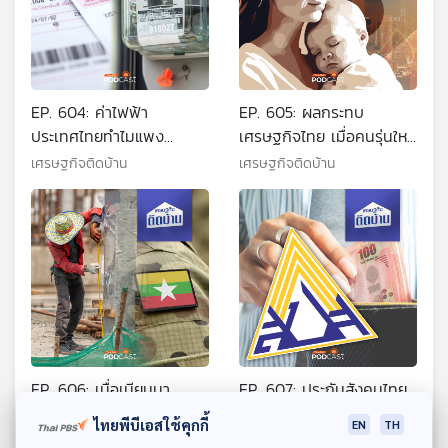
EP. 604: ค่าไฟฟ้า
EP. 605: ผลกระทบ
ประเทศไทยทำไมแพง
เศรษฐกิจไทย เมื่อคนรุ่นใหม่
ปัญหาอยู่ตรงไหน
ไม่อยากมีลูก
เศรษฐกิจติดบ้าน
เศรษฐกิจติดบ้าน
EP. 606: เมื่อเมียนมา
EP. 607: ประกันสังคมไทย
ต้องการแรงงานกลับไปสู้รบ
ยังฝากผีฝากไข้ได้จริงหรือ ?
ไทยพีบีเอสใช้คุกกี้
EN
TH
กระทบเศรษฐกิจไทยขนาด
เศรษฐกิจติดบ้าน
เศรษฐกิจติดบ้าน