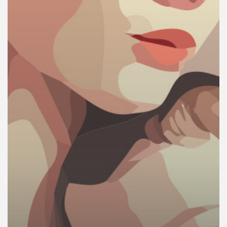
คุณ
เพลง
บทความ
ข่าว
และ
กิจกรรม
เกี่ยว
กับ
เรา