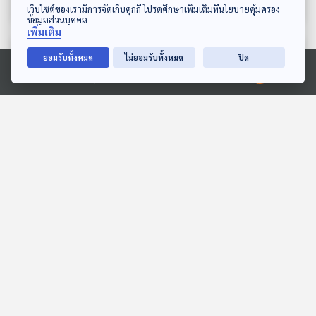
ดาวน์โหลด Thai PBS Podcast Application
ไหน
เว็บไซต์ของเรามีการจัดเก็บคุกกี้ โปรดศึกษาเพิ่มเติมที่นโยบายคุ้มครอง
ข้อมูลส่วนบุคคล
เพิ่มเติม
ตอนที่เกี่ยวข้อง
ยอมรับทั้งหมด
ไม่ยอมรับทั้งหมด
ปิด
Ⓒ 2020 องค์การกระจายเสียงและแพร่ภาพสาธารณะแห่งประเทศไทย
EP. 173: ภัณณ์เณศฒ์ อาริ
EP. 4: พลุปืนใหญ่ระเบิดกับ
ยะสิงห์ | รอบ 13.00 | วัน
การผ่าตัดครั้งแรกในสยาม
เด็ก 2569
Podcaster ตัวน้อย
คดีฉาว...เมื่อคราวก่อน