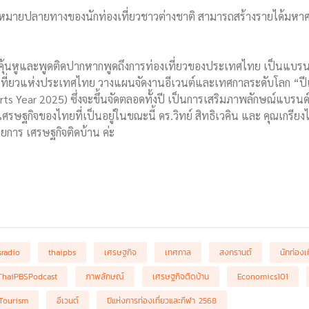
ดหมายปลายทางของนักท่องเที่ยวชาวต่างชาติ สามารถสร้างรายได้มหาศา
คุ้นหูและพูดติดปากหากพูดถึงการท่องเที่ยวของประเทศไทย เป็นแบรนด์การ
งเที่ยวแห่งประเทศไทย วางแผนจัดงานอีเวนต์และเทศกาลระดับโลก “ปี
s Year 2025) ซึ่งจะขึ้นจัดตลอดทั้งปี เป็นการเสริมภาพลักษณ์แบรนด์ A
รษฐกิจของไทยที่เป็นอยู่ในขณะนี้ ดร.วิทย์ สิทธิเวคิน และ คุณเกรียงไกร
ยการ เศรษฐกิจติดบ้าน ค่ะ
sradio
thaipbs
เศรษฐกิจ
เทศกาล
สงกรานต์
นักท่องเท
ThaiPBSPodcast
ภาพลักษณ์
เศรษฐกิจติดบ้าน
Economics101
Tourism
อีเวนต์
ปีแห่งการท่องเที่ยวและกีฬา 2568