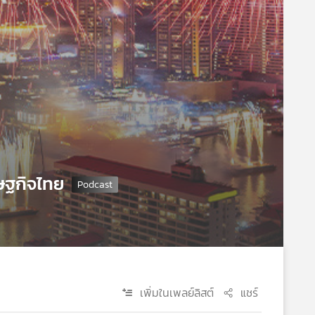
ษฐกิจไทย
เพิ่มในเพลย์ลิสต์
แชร์