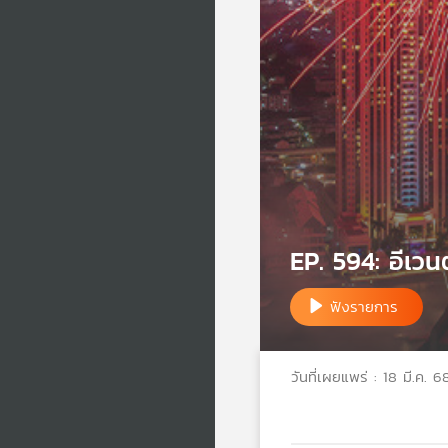
EP. 594: อีเว
ฟังรายการ
วันที่เผยแพร่ : 18 มี.ค. 6