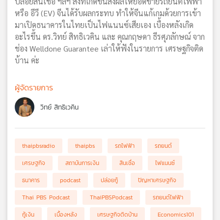
ปล่อยสินเชื่อ ฯลฯ สิ่งที่เกิดขึ้นส่งผลให้ยอดขายรถยนต์ไฟฟ้า
หรือ อีวี (EV) จีนได้รับผลกระทบ ทำให้จีนแก้เกมด้วยการเข้า
มาเปิดธนาคารในไทยเป็นไฟแนนซ์เสียเอง เบื้องหลังเกิด
อะไรขึ้น ดร.วิทย์ สิทธิเวคิน และ คุณกฤษดา ธีรศุภลักษณ์ จาก
ช่อง Welldone Guarantee เล่าให้ฟังในรายการ เศรษฐกิจติด
บ้าน ค่ะ
ผู้จัดรายการ
วิทย์ สิทธิเวคิน
thaipbsradio
thaipbs
รถไฟฟ้า
รถยนต์
เศรษฐกิจ
สถาบันการเงิน
สินเชื่อ
ไฟแนนซ์
ธนาคาร
podcast
ปล่อยกู้
ปัญหาเศรษฐกิจ
Thai PBS Podcast
ThaiPBSPodcast
รถยนต์ไฟฟ้า
กู้เงิน
เบื้องหลัง
เศรษฐกิจติดบ้าน
Economics101