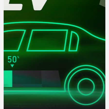
คุณ
เพลง
บทความ
ข่าว
และ
กิจกรรม
เกี่ยว
กับ
เรา