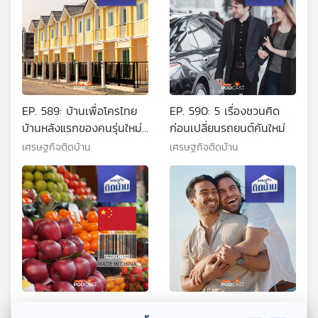
EP. 589: บ้านเพื่อโครไทย
EP. 590: 5 เรื่องชวนคิด
บ้านหลังแรกของคนรุ่นใหม่
ก่อนเปลี่ยนรถยนต์คันใหม่
จุดแข็งจุดอ่อนคืออะไร
เศรษฐกิจติดบ้าน
เศรษฐกิจติดบ้าน
EP. 591: ผักผลไม้จีนทะลัก
EP. 592: สมรสเท่าเทียม