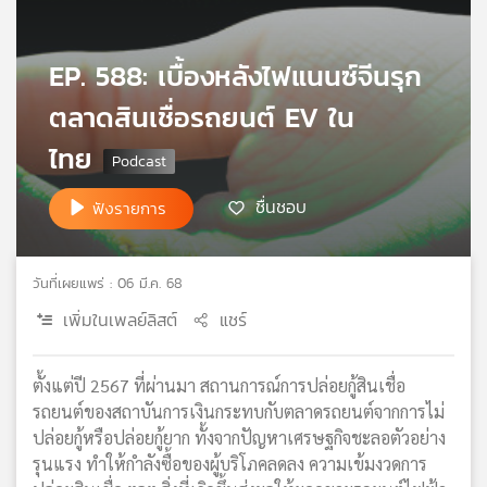
เครือ
ข่าย
EP. 588: เบื้องหลังไฟแนนซ์จีนรุก
วิทยุ
ไทย
ตลาดสินเชื่อรถยนต์ EV ใน
พี
บี
ไทย
เอส
ชื่นชอบ
ฟังรายการ
แผนที่
วิทยุ
วันที่เผยแพร่ : 06 มี.ค. 68
เครือ
เพิ่มในเพลย์ลิสต์
แชร์
ข่าย
ตั้งแต่ปี 2567 ที่ผ่านมา สถานการณ์การปล่อยกู้สินเชื่อ
รถยนต์ของสถาบันการเงินกระทบกับตลาดรถยนต์จากการไม่
ปล่อยกู้หรือปล่อยกู้ยาก ทั้งจากปัญหาเศรษฐกิจชะลอตัวอย่าง
รุนแรง ทำให้กำลังซื้อของผู้บริโภคลดลง ความเข้มงวดการ