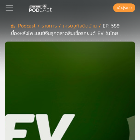
เข้าสู่ระบบ
Podcast /
รายการ /
เศรษฐกิจติดบ้าน /
EP. 588:
เบื้องหลังไฟแนนซ์จีนรุกตลาดสินเชื่อรถยนต์ EV ในไทย
Podcast
เพล
ย์
ลิ
สต์
แนะนำ
เพล
ย์
ลิ
สต์
ของ