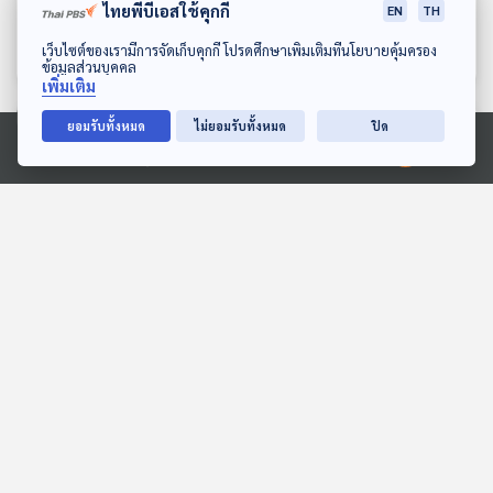
เข้าไทย ทางเลือกผู้บริโภค
สิทธิ เงินทอง เรื่องต้องรู้
ไทยพีบีเอสใช้คุกกี้
EN
TH
ความกังวลผู้ประกอบการ
เศรษฐกิจติดบ้าน
เศรษฐกิจติดบ้าน
ดาวน์โหลด Thai PBS Podcast Application
เว็บไซต์ของเรามีการจัดเก็บคุกกี้ โปรดศึกษาเพิ่มเติมที่นโยบายคุ้มครอง
ข้อมูลส่วนบุคคล
เพิ่มเติม
ยอมรับทั้งหมด
ไม่ยอมรับทั้งหมด
ปิด
ตอนที่เกี่ยวข้อง
Ⓒ 2020 องค์การกระจายเสียงและแพร่ภาพสาธารณะแห่งประเทศไทย
EP. 132: ชำแหละ "กลโกง
EP. 67: วงตาวัน ตำนานผู้
สอบท้องถิ่น" เสือหิว "ยอม
สร้างเพลงที่มาก่อนกาลกว่า
แลก" เสี่ยงแล้วคุ้ม ?
40 ปี
ตอบโจทย์
นักผจญเพลง Podcast