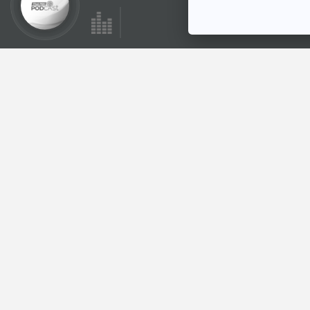
ตอนที่เกี่ยวข้อง
EP. 1933: ไข่ของ
มังกรหน้าตาเป็นยังไง
นะ
พระอาทิตย์ยิ้มแฉ่ง