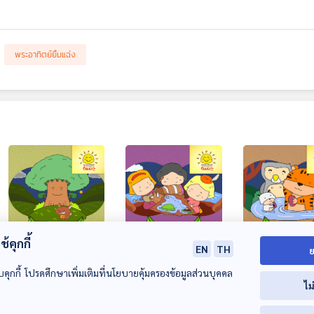
พระอาทิตย์ยิ้มแฉ่ง
้คุกกี้
EN
TH
ย
EP. 1859: กระรอก
EP. 1860: ดินแดน
EP. 1861: เสือน
น้อยกับต้นไม้ใหญ่
มหัศจรรย์
จอมสกปรก
บคุกกี้ โปรดศึกษาเพิ่มเติมที่นโยบายคุ้มครองข้อมูลส่วนบุคคล
ไม
พระอาทิตย์ยิ้มแฉ่ง
พระอาทิตย์ยิ้มแฉ่ง
พระอาทิตย์ยิ้มแฉ่ง