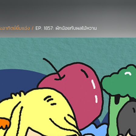
ะอาทิตย์ยิ้มแฉ่ง /
EP. 1857: ผักน้อยกับผลไม้หวาน