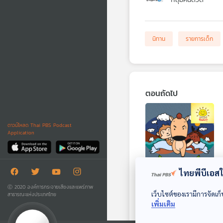
นิทาน
รายการเด็ก
ตอนถัดไป
ดาวน์โหลด Thai PBS Podcast
Application
ไทยพีบีเอสใช
EP. 1858: การแข่งขัน
Ⓒ 2020 องค์การกระจายเสียงและแพร่ภาพ
ของสามเกลอ
เว็บไซต์ของเรามีการจัดเก็
สาธารณะแห่งประเทศไทย
เพิ่มเติม
พระอาทิตย์ยิ้มแฉ่ง