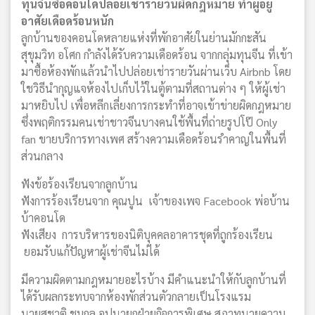
ทุนจีนซื้อคอนโดปล่อยเช่ารายวันผิดกฎหมาย ทำผู้อยู่
อาศัยเดือดร้อนหนัก
ลูกบ้านของคอนโดหลายแห่งที่พักอาศัยในย่านมักกะสัน
สุขุมวิท อโศก กำลังได้รับความเดือดร้อน จากกลุ่มทุนจีน ที่เข้า
มาซื้อห้องพักแล้วนำไปปล่อยเช่ารายวันผ่านเว็บ Airbnb โดย
ใชวิธีนำกุญแจห้องไปเก็บไว้ในตู้ตามที่สถานต่าง ๆ ให้ผู้เช่า
มาหยิบไป เพื่อหลีกเลี่ยงการกระทำที่อาจเข้าข่ายผิดกฎหมาย
ซึ่งพฤติกรรมคนเช่าชาวจีนบางคนใช้พื้นที่ถ่ายรูปโป๊ Only
fan ขายบริการทางเพศ สร้างความเดือดร้อนรำคาญในพื้นที่
ส่วนกลาง
ฟังข้อร้องเรียนจากลูกบ้าน
ฟังการร้องเรียนจาก คุณปูน เจ้าของเพจ Facebook พ่อบ้าน
บ้าคอนโด
ฟังเสียง การบริหารของนิติบุคคลอาคารชุดที่ถูกร้องเรียน
ยอมรับแก้ปัญหาผู้เช่าจีนไม่ได้
มีความผิดตามกฎหมายอะไรบ้าง มีคำแนะนำให้กับลูกบ้านที่
ได้รับผลกระทบจากห้องพักส่วนตัวกลายเป็นโรงแรม
นายสุชาติ ชมกุล อุปนายกฝ่ายกิจการพิเศษ สภาทนายความ