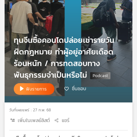
เครือ
ข่าย
วิทยุ
ไทย
พี
ทุนจีนซื้อคอนโดปล่อยเช่ารายวัน
บี
เอส
ผิดกฎหมาย ทำผู้อยู่อาศัยเดือด
ร้อนหนัก / การทดสอบทาง
แผนที่
พันธุกรรมจำเป็นหรือไม่
วิทยุ
เครือ
ชื่นชอบ
ฟังรายการ
ข่าย
วันที่เผยแพร่ : 27 ก.พ. 68
เพิ่มในเพลย์ลิสต์
แชร์