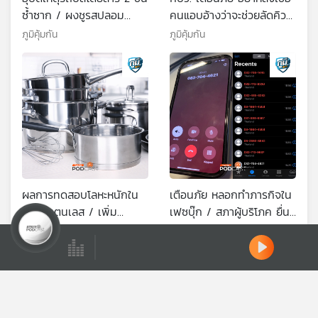
ซ้ำซาก / ผงชูรสปลอม
คนแอบอ้างว่าจะช่วยลัดคิว
กาแฟปลอม อันตราย
จ่ายเงินประกันภัยโควิด –
ภูมิคุ้มกัน
ภูมิคุ้มกัน
อย่างไร
19 / ไข่เพิ่มคอเลสเตอรอล
ในเลือดจริงหรือ ตอนที่ 1
ดาวน์โหลด Thai PBS Podcast Application
ผลการทดสอบโลหะหนักใน
เตือนภัย หลอกทำภารกิจใน
หม้อสแตนเลส / เพิ่ม
เฟซบุ๊ก / สภาผู้บริโภค ยื่น
คอเลสเตอรอลในเลือดจริง
หนังสือร้องเรียนไปที่อนุ
ภูมิคุ้มกัน
ภูมิคุ้มกัน
หรือ ตอนที่ 2
กมธ.คุ้มครองผู้บริโภค /
Ⓒ 2020 องค์การกระจายเสียงและแพร่ภาพสาธารณะแห่งประเทศไทย
อาหารเพื่อสุขภาพคือ อะไร
ตอนที่ 1
ตอนที่เกี่ยวข้อง