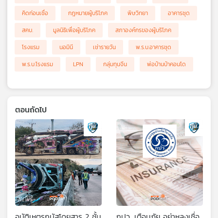
คิดก่อนเชื่อ
กฎหมายผู้บริโภค
พิษวิทยา
อาคารชุด
สคบ.
มูลนิธิเพื่อผู้บริโภค
สภาองค์กรของผู้บริโภค
โรงแรม
นอมินี
เช่ารายวัน
พ.ร.บ.อาคารชุด
พ.ร.บ.โรงแรม
LPN
กลุ่มทุนจีน
พ่อบ้านบ้าคอนโด
ตอนถัดไป
อุบัติเหตุรถบัสโดยสาร 2 ชั้น
กปว. เตือนภัย อย่าหลงเชื่อ