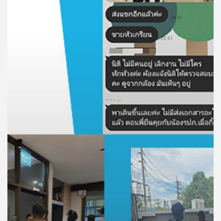
คุณ
เพลง
บทความ
ข่าว
และ
กิจกรรม
เกี่ยว
กับ
เรา