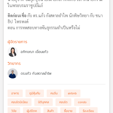
ในพระบรมราชูปถัมภ์
คิดก่อนเชื่อ
กับ ดร.แก้ว กังสดาลอำไพ นักพิษวิทยา กับ ชนา
ธิป ไพรพงค์
ตอน การทดสอบทางพันธุกรรมจำเป็นหรือไม่
ผู้จัดรายการ
อภิกขณา เขื่อนแก้ว
วิทยากร
ดร.แก้ว กังสดาลอำไพ
อาหาร
ภูมิคุ้มกัน
คนจีน
airbnb
คอนโดมิเนียม
นิติบุคคล
คอนโด
condo
วิจัย
ผู้บริโภค
สินค้า
ซื้อขาย
ร้องเรียน