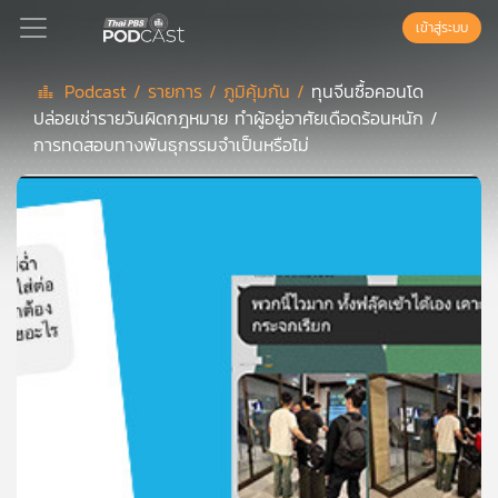
เข้าสู่ระบบ
Podcast /
รายการ /
ภูมิคุ้มกัน /
ทุนจีนซื้อคอนโด
ปล่อยเช่ารายวันผิดกฎหมาย ทำผู้อยู่อาศัยเดือดร้อนหนัก /
Podcast
การทดสอบทางพันธุกรรมจำเป็นหรือไม่
เพล
ย์
ลิ
สต์
แนะนำ
เพล
ย์
ลิ
สต์
ของ