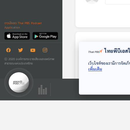
ดาวน์โหลด Thai PBS Podcast
Application
ตอนถัดไป
ไทยพีบีเอสใช
Ⓒ 2020 องค์การกระจายเสียงและแพร่ภาพ
เว็บไซต์ของเรามีการจัดเก็
สาธารณะแห่งประเทศไทย
เพิ่มเติม
EP. 570: มาเลเซียทำ
อย่างไร จึงหลุดพ้น
กับดักหนี้จีน
เศรษฐกิจติดบ้าน