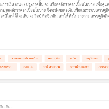
ารเงิน (กนง.) ประกาศขึ้น คง หรือลดอัตราดอกเบี้ยนโยบาย เพื่อดูแลอัต
ำงานของอัตราดอกเบี้ยนโยบาย ซึ่งจะส่งผลต่อเงินเฟ้อและระบบเศรษฐกิ
องนี้ใครได้ใครเสีย ดร.วิทย์ สิทธิเวคิน เล่าให้ฟังในรายการ เศรษฐกิจติด
bs
ธนาคารแห่งประเทศไทย
เศรษฐกิจ
ธุรกิจ
พฤติกรรม
nomics101
ดอกเบี้ย
วิทย์ สิทธิเวคิน
ดอกเบี้ยนโยบาย
ลดดอกเบ