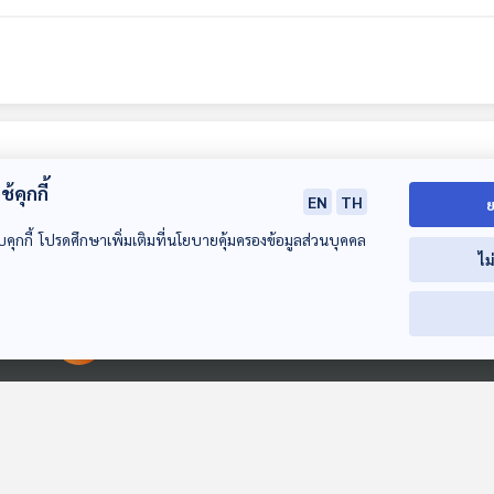
้คุกกี้
EN
TH
ย
บคุกกี้ โปรดศึกษาเพิ่มเติมที่นโยบายคุ้มครองข้อมูลส่วนบุคคล
ไม
00:00:00
00:00:00
EP. 571: ปัญหา
EP. 572: ถ้าหาก
EP. 573: ชี้ช่องให
แรงงานยุคใหม่ เมื่อ
การบินไทย กลับไปอยู่
แบบไหนเสี่ยงถู
แรงงานผู้ใหญ่ทักษะ
ในมือของรัฐอีกครั้ง
หลอกถูกโกง
เศรษฐกิจติดบ้าน
เศรษฐกิจติดบ้าน
เศรษฐกิจติดบ้าน
ความรู้ถดถอย
ได้มากหรือเสียมาก