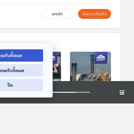
ยกเลิก
ส่งความคิดเห็น
อมรับทั้งหมด
่ยอมรับทั้งหมด
ปิด
้รู้
EP. 574: ก่อนถอยรถ
EP. 575: จะดีหรือไม่
ก
ยุโรปป้ายแดง เรื่อง
ถ้าหากสนามบินใน
อะไรที่ต้องรู้ก่อนซื้อ
ไทยเป็นรัฐวิสาหกิจ
เศรษฐกิจติดบ้าน
เศรษฐกิจติดบ้าน