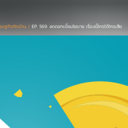
รษฐกิจติดบ้าน /
EP. 569: ลดดอกเบี้ยนโยบาย เรื่องนี้ใครได้ใครเสีย