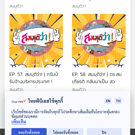
"เฮงซวย" !!
สมมุติว่า
สมมุติว่า
EP. 57: สมมุติว่า! | ทรัมป์
EP. 58: สมมุติว่า! | ดร.สม
รับจ้างบริหารประเทศ !
เกียรติ กลับมาเป็น สว
สมมุติว่า
สมมุติว่า
ไทยพีบีเอสใช้คุกกี้
EN
TH
ดาวน์โหลด Thai PBS Podcast Application
เว็บไซต์ของเรามีการจัดเก็บคุกกี้ โปรดศึกษาเพิ่มเติมที่นโยบายคุ้มครอง
ตอนที่เกี่ยวข้อง
ข้อมูลส่วนบุคคล
เพิ่มเติม
ยอมรับทั้งหมด
ไม่ยอมรับทั้งหมด
ปิด