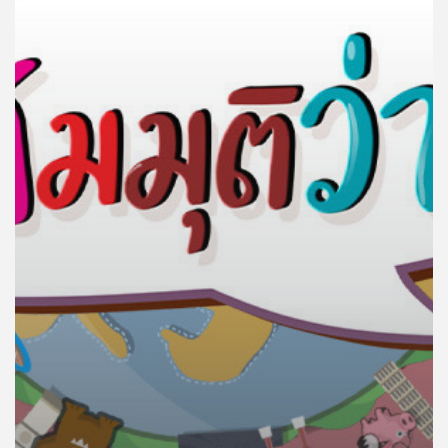
คุณ
เพลง
บทความ
ข่าว
และ
กิจกรรม
เกี่ยว
กับ
เรา