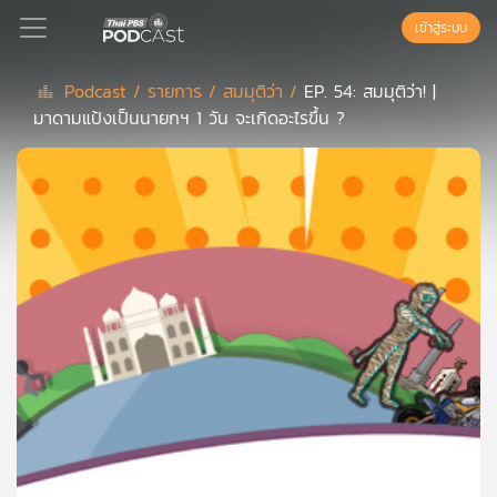
เข้าสู่ระบบ
Podcast /
รายการ /
สมมุติว่า /
EP. 54: สมมุติว่า! |
มาดามแป้งเป็นนายกฯ 1 วัน จะเกิดอะไรขึ้น ?
Podcast
เพล
ย์
ลิ
สต์
แนะนำ
เพล
ย์
ลิ
สต์
ของ