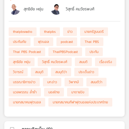
สุทธิชัย หยุ่น
วิสุทธิ์ คมวัชรพงศ์
thaipbsradio
thaipbs
ข่าว
นายกรัฐมนตรี
ประกันภัย
ฟุตบอล
podcast
Thai PBS
Thai PBS Podcast
ThaiPBSPodcast
ประกัน
สุทธิชัย หยุ่น
วิสุทธิ์ คมวัชรพงศ์
สมมติ
เรื่องจริง
วิจารณ์
สมมุติ
สมมุติว่า
ประเด็นข่าว
บรรณาธิการข่าว
บก.ข่าว
วิพากษ์
สมมติว่า
นวลพรรณ ล่ำซำ
บอลไทย
มาดาแป้ง
นายกสมาคมฟุตบอล
นายกสมาคมกีฬาฟุตบอลแห่งประเทศไทย