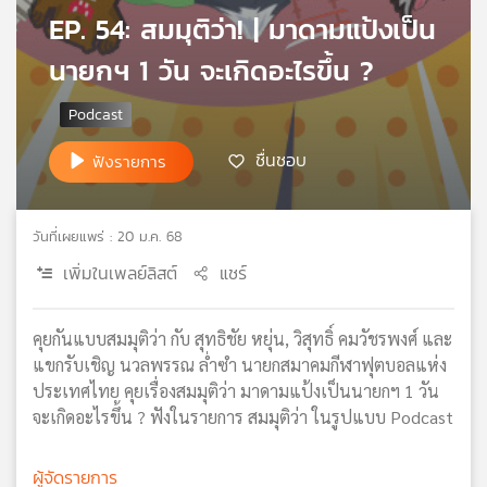
EP. 54: สมมุติว่า! | มาดามแป้งเป็น
เครือ
ข่าย
นายกฯ 1 วัน จะเกิดอะไรขึ้น ?
วิทยุ
ไทย
พี
บี
ชื่นชอบ
ฟังรายการ
เอส
วันที่เผยแพร่ : 20 ม.ค. 68
แผนที่
เพิ่มในเพลย์ลิสต์
แชร์
วิทยุ
เครือ
ข่าย
คุยกันแบบสมมุติว่า กับ สุทธิชัย หยุ่น, วิสุทธิ์ คมวัชรพงศ์ และ
แขกรับเชิญ นวลพรรณ ล่ำซำ นายกสมาคมกีฬาฟุตบอลแห่ง
ประเทศไทย คุยเรื่องสมมุติว่า มาดามแป้งเป็นนายกฯ 1 วัน
จะเกิดอะไรขึ้น ? ฟังในรายการ สมมุติว่า ในรูปแบบ Podcast
ผู้จัดรายการ