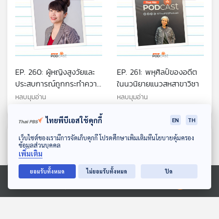
EP. 260: ผู้หญิงสูงวัยและ
EP. 261: พหุศิลป์ของอดีต
ประสบการณ์ถูกกระทำความ
ในนวนิยายแนวสหสาขาวิชา
รุนแรง
หลบมุมอ่าน
หลบมุมอ่าน
ไทยพีบีเอสใช้คุกกี้
EN
TH
ดาวน์โหลด Thai PBS Podcast Application
ตอนที่เกี่ยวข้อง
เว็บไซต์ของเรามีการจัดเก็บคุกกี้ โปรดศึกษาเพิ่มเติมที่นโยบายคุ้มครอง
ข้อมูลส่วนบุคคล
เพิ่มเติม
ยอมรับทั้งหมด
ไม่ยอมรับทั้งหมด
ปิด
Ⓒ 2020 องค์การกระจายเสียงและแพร่ภาพสาธารณะแห่งประเทศไทย