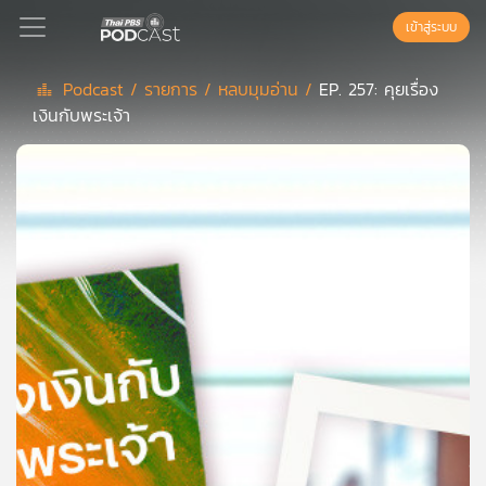
เข้าสู่ระบบ
Podcast /
รายการ /
หลบมุมอ่าน /
EP. 257: คุยเรื่อง
เงินกับพระเจ้า
Podcast
เพล
ย์
ลิ
สต์
แนะนำ
เพล
ย์
ลิ
สต์
ของ