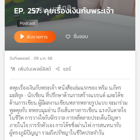
เครือ
EP. 257: คุยเรื่องเงินกับพระเจ้า
ข่าย
วิทยุ
ไทย
พี
ชื่นชอบ
ฟังรายการ
บี
เอส
วันที่เผยแพร่ : 09 ม.ค. 68
เพิ่มในเพลย์ลิสต์
แชร์
แผนที่
วิทยุ
เครือ
#คุยเรื่องเงินกับพระเจ้า หนังสือเล่มแรกของ พริม นภัทร
ข่าย
มะลิกุล - นักเขียน ที่ปรึกษาด้านการสร้างแบรนด์ และโค้ช
ด้านการเขียน ผู้มีผลงานเขียนหลากหลายรูปแบบ จะมาร่วม
พูดคุยกับ #หลบมุมอ่าน ถึงเส้นทางการเขียน แรงบันดาลใจ
ในชีวิต การวางใจกับจักรวาล การคลี่คลายประเด็นปัญหา
ภายในใจ การรักตัวเอง การโค้ชชิ่งผ่านไพ่ การสนทนากับ
ผู้ทรงภูมิปัญญา รวมถึงปรัชญาในชีวิตประจำวัน