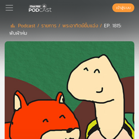
เข้าสู่ระบบ
Podcast /
รายการ /
พระอาทิตย์ยิ้มแฉ่ง /
EP. 1815:
พับผ้าห่ม
Podcast
เพล
ย์
ลิ
สต์
แนะนำ
เพล
ย์
ลิ
สต์
ของ