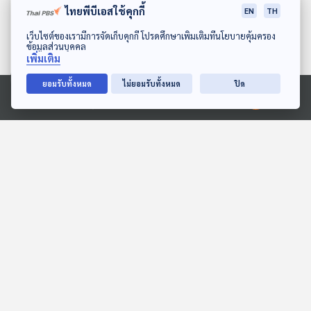
ไทยพีบีเอสใช้คุกกี้
EN
TH
ดาวน์โหลด Thai PBS Podcast Application
เว็บไซต์ของเรามีการจัดเก็บคุกกี้ โปรดศึกษาเพิ่มเติมที่นโยบายคุ้มครอง
ข้อมูลส่วนบุคคล
เพิ่มเติม
ยอมรับทั้งหมด
ไม่ยอมรับทั้งหมด
ปิด
Ⓒ 2020 องค์การกระจายเสียงและแพร่ภาพสาธารณะแห่งประเทศไทย
EP. 2043: มดมีปอดไหม?
EP. 154: ภัชภิชา วัจนมาลา |
รอบ 11.00 | วันเด็ก 2569
พระอาทิตย์ยิ้มแฉ่ง
Podcaster ตัวน้อย