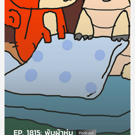
คุณ
เพลง
บทความ
ข่าว
และ
กิจกรรม
เกี่ยว
กับ
เรา
EP. 1815: พับผ้าห่ม