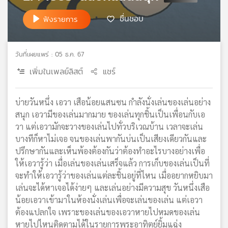
เครือ
ชื่นชอบ
ฟังรายการ
ข่าย
วิทยุ
ไทย
วันที่เผยแพร่ : 05 ธ.ค. 67
พี
บี
เพิ่มในเพลย์ลิสต์
แชร์
เอส
บ่ายวันหนึ่ง เอวา เสือน้อยแสนซน กำลังนั่งเล่นของเล่นอย่าง
สนุก เอวามีของเล่นมากมาย ของเล่นทุกชิ้นเป็นเพื่อนกับเอ
แผนที่
วา แต่เอวามักจะวางของเล่นไปทั่วบริเวณบ้าน เวลาจะเล่น
วิทยุ
บางทีก็หาไม่เจอ จนของเล่นพากันบ่นเป็นเสียงเดียวกันและ
เครือ
ข่าย
ปรึกษากันและเห็นพ้องต้องกันว่าต้องทำอะไรบางอย่างเพื่อ
ให้เอวารู้ว่า เมื่อเล่นของเล่นเสร็จแล้ว การเก็บของเล่นเป็นที่
จะทำให้เอวารู้ว่าของเล่นแต่ละชิ้นอยู่ที่ไหน เมื่ออยากหยิบมา
เล่นจะได้หาเจอได้ง่ายๆ และเล่นอย่างมีความสุข วันหนึ่งเสือ
น้อยเอวาเข้ามาในห้องนั่งเล่นเพื่อจะเล่นของเล่น แต่เอวา
ต้องแปลกใจ เพราะของเล่นของเอวาหายไปหมดของเล่น
หายไปไหนติดตามได้ในรายการพระอาทิตย์ยิ้มแฉ่ง