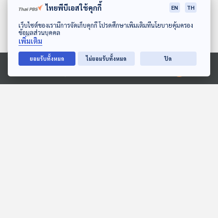
ไทยพีบีเอสใช้คุกกี้
EN
TH
ดาวน์โหลด Thai PBS Podcast Application
เว็บไซต์ของเรามีการจัดเก็บคุกกี้ โปรดศึกษาเพิ่มเติมที่นโยบายคุ้มครอง
ข้อมูลส่วนบุคคล
เพิ่มเติม
ยอมรับทั้งหมด
ไม่ยอมรับทั้งหมด
ปิด
Ⓒ 2020 องค์การกระจายเสียงและแพร่ภาพสาธารณะแห่งประเทศไทย
EP. 164: ธัญญะพร วงค์
EP. 196: อาภาภร หอมพวง
รุ่งโรจน์กิจ | รอบ 13.00 |
พู่ | รอบ 14.00 | วันเด็ก
วันเด็ก 2569
2569
Podcaster ตัวน้อย
Podcaster ตัวน้อย