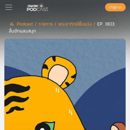
เข้าสู่ระบบ
Podcast /
รายการ /
พระอาทิตย์ยิ้มแฉ่ง /
EP. 1803:
ลิ้นชักแสนสนุก
Podcast
เพล
ย์
ลิ
สต์
แนะนำ
เพล
ย์
ลิ
สต์
ของ