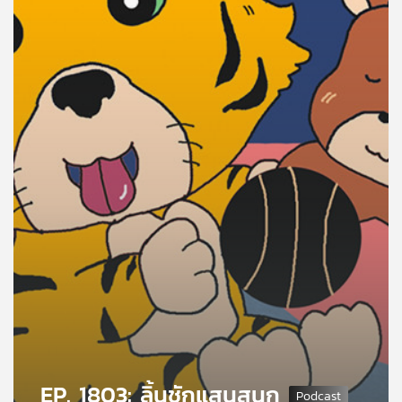
คุณ
เพลง
บทความ
ข่าว
และ
กิจกรรม
เกี่ยว
กับ
เรา
EP. 1803: ลิ้นชักแสนสนุก