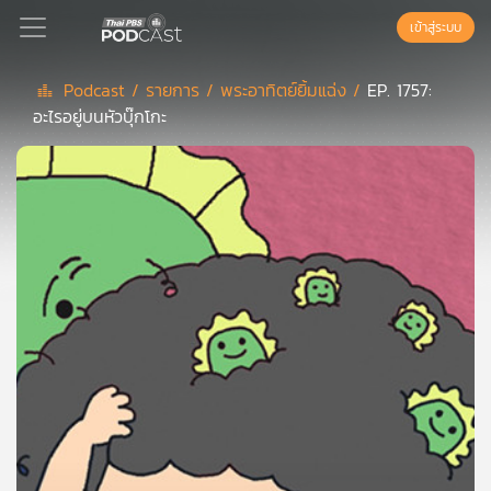
เข้าสู่ระบบ
Podcast /
รายการ /
พระอาทิตย์ยิ้มแฉ่ง /
EP. 1757:
อะไรอยู่บนหัวบุ๊กโกะ
Podcast
เพล
ย์
ลิ
สต์
แนะนำ
เพล
ย์
ลิ
สต์
ของ