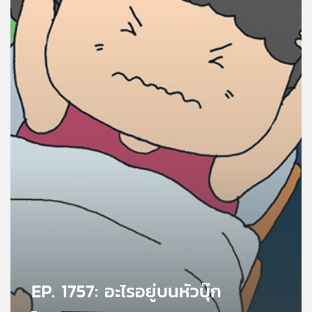
คุณ
เพลง
บทความ
ข่าว
และ
กิจกรรม
เกี่ยว
กับ
เรา
EP. 1757: อะไรอยู่บนหัวบุ๊ก