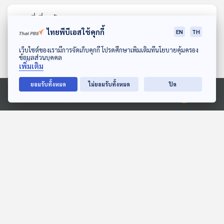
ตอนที่เกี่ยวข้อง
ไทยพีบีเอสใช้คุกกี้
EN
TH
ดาวน์โหลด Thai PBS Podcast Application
เว็บไซต์ของเรามีการจัดเก็บคุกกี้ โปรดศึกษาเพิ่มเติมที่นโยบายคุ้มครอง
ข้อมูลส่วนบุคคล
เพิ่มเติม
ยอมรับทั้งหมด
ไม่ยอมรับทั้งหมด
ปิด
Ⓒ 2020 องค์การกระจายเสียงและแพร่ภาพสาธารณะแห่งประเทศไทย
EP. 10: ล่องไพร เทวรูปชาว
EP. 141: Ananya
อินคา
Limpeeticharoenchot |
รอบ 11.00 | วันเด็ก 2569
ห้องสมุดหลังไมค์
Podcaster ตัวน้อย