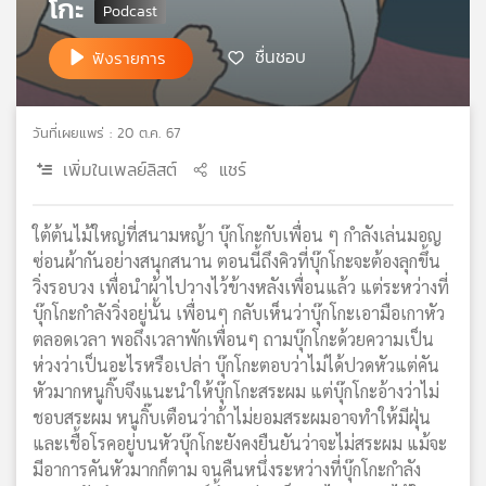
โกะ
เครือ
ข่าย
ชื่นชอบ
ฟังรายการ
วิทยุ
ไทย
พี
วันที่เผยแพร่ : 20 ต.ค. 67
บี
เอส
เพิ่มในเพลย์ลิสต์
แชร์
ใต้ต้นไม้ใหญ่ที่สนามหญ้า บุ๊กโกะกับเพื่อน ๆ กำลังเล่นมอญ
แผนที่
ซ่อนผ้ากันอย่างสนุกสนาน ตอนนี้ถึงคิวที่บุ๊กโกะจะต้องลุกขึ้น
วิทยุ
วิ่งรอบวง เพื่อนำผ้าไปวางไว้ข้างหลังเพื่อนแล้ว แต่ระหว่างที่
เครือ
บุ๊กโกะกำลังวิ่งอยู่นั้น เพื่อนๆ กลับเห็นว่าบุ๊กโกะเอามือเกาหัว
ข่าย
ตลอดเวลา พอถึงเวลาพักเพื่อนๆ ถามบุ๊กโกะด้วยความเป็น
ห่วงว่าเป็นอะไรหรือเปล่า บุ๊กโกะตอบว่าไม่ได้ปวดหัวแต่คัน
หัวมากหนูกิ๊บจึงแนะนำให้บุ๊กโกะสระผม แต่บุ๊กโกะอ้างว่าไม่
ชอบสระผม หนูกิ๊บเตือนว่าถ้าไม่ยอมสระผมอาจทำให้มีฝุ่น
และเชื้อโรคอยู่บนหัวบุ๊กโกะยังคงยืนยันว่าจะไม่สระผม แม้จะ
มีอาการคันหัวมากก็ตาม จนคืนหนึ่งระหว่างที่บุ๊กโกะกำลัง