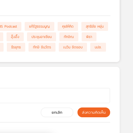
BS Podcast
แก้รัฐธรรมนูญ
คุยให้คิด
สุทธิชัย หยุ่น
อุ๊งอิ๊ง
ประชุมอาเซียน
ทักษิณ
พิธา
ธีรยุทธ
ทักษิ ชินวัตร
เนวิน ชิดชอบ
นปช.
ยกเลิก
ส่งความคิดเห็น