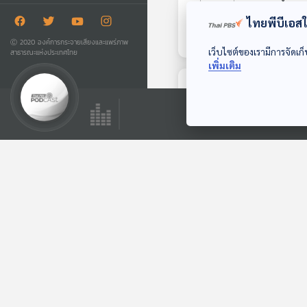
เด็กดี
ไทยพีบีเอสใช
Ⓒ 2020 องค์การกระจายเสียงและแพร่ภาพ
เว็บไซต์ของเรามีการจัดเก็
สาธารณะแห่งประเทศไทย
เพิ่มเติม
ตอนถัดไป
EP. 193: คดี THE
iCON GROUP |
เบื้องหลังไม่ลาวส่ง
คุยให้คิด
ไฟฟ้าไปสิงคโปร์ | ลด
ดอกเบี้ยนโยบาย
0.25%