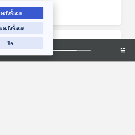
อมรับทั้งหมด
่ยอมรับทั้งหมด
ปิด
EP. 197: แจกเงิน
EP. 198: กระแสยิ่ง
บงก์
หมื่น หนี้ครัวเรือน
ลักษณ์กลับไทย |
ะกูด |
เลือกตั้ง กับทักษิณ |
ศาล รธน. ไม่รับคำ
คุยให้คิด
คุยให้คิด
ศึกที่ดินเขากระโดง |
ร้องทักษิณ | วิจารณ์
รัฐฯ
จับตา 4 ประเด็นใหญ่
แบงก์ชาติไม่ควรเป็น
อิสระ