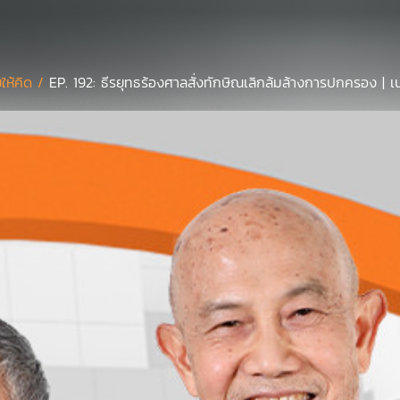
ยให้คิด /
EP. 192: ธีรยุทธร้องศาลสั่งทักษิณเลิกล้มล้างการปกครอง | เนว