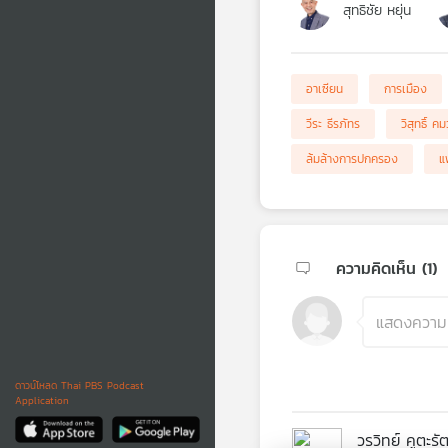
สุทธิชัย หยุ่น
อาเซียน
การเมือง
วีระ ธีรภัทร
วิสุทธิ์ ค
ล้มล้างการปกครอง
แ
ความคิดเห็น (
1
)
ดาวน์โหลด Thai PBS Podcast
Application
วรวิทย์ คูตะรั