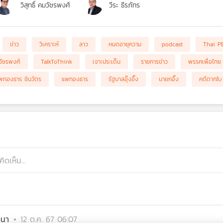
วิสุทธิ์ คมวัชรพงศ์
วีระ ธีรภัทร
ข่าว
วิเคราะห์
ลาว
หมดอายุความ
podcast
Thai P
มวัชรพงศ์
TalkToThink
เจาะประเด็น
รายการข่าว
พรรคเพื่อไทย
พทองธาร ชินวัตร
แพทองธาร
รัฐบาลอุ๊งอิ๊ง
นายกอิ๊ง
คดีตากใบ
ตนา
12 ต.ค. 67 06:07