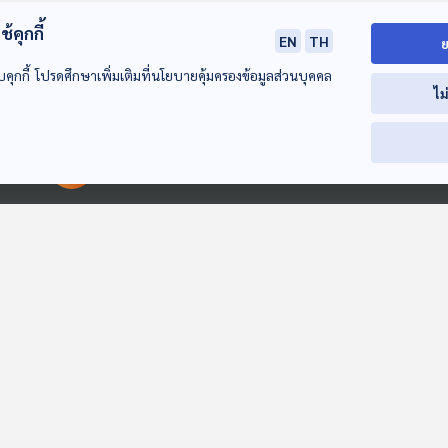
้คุกกี้
EN
TH
ย
บคุกกี้ โปรดศึกษาเพิ่มเติมที่นโยบายคุ้มครองข้อมูลส่วนบุคคล
ไม
00:00:00
00:00:00
EP. 194: คดีตากใบ
EP. 195: ดราม่า กิตติ
EP. 196: ปัญหา
หมดอายุความ |
รัตน์ นั่งประธาน
การบินไทยและแ
คำร้องยุบพรรค
บอร์ด ธปท. | เกาะกูด
ชาติ | จุดจบเกา
คุยให้คิด
คุยให้คิด
คุยให้คิด
ระเบิดรอบตัวเพื่อไทย
กับพื้นที่ทับซ้อน | ฝัน
ทรัมป์นั่ง
| 3 เรื่องใหญ่ของ
ร้ายพฤศจิกายน
ประธานาธิบดีสห
รัฐบาล