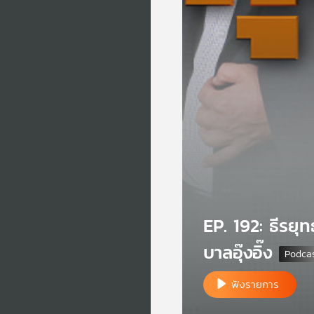
EP. 192: ธีรยุ
บาลอุ๊งอิ๊ง
ฟังรายการ