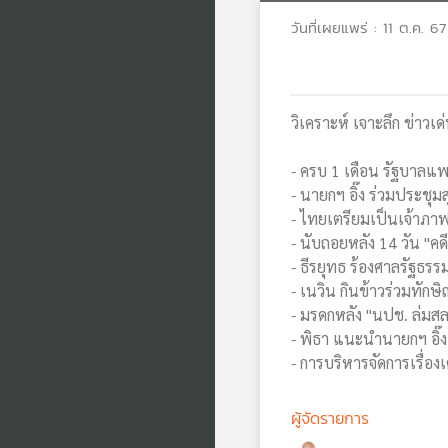
วันที่เผยแพร่ : 11 ต.ค. 67
วิเคราะห์ เจาะลึก ข่าวเด่
- ครบ 1 เดือน รัฐบาล
- นายกฯ อิ๊ง ร่วมประชุมส
- ไทยเตรียมเป็นเจ้าภา
- นับถอยหลัง 14 วัน "
- ธีรยุทธ ร้องศาลรัฐธร
- เนวิน กินข้าวร่วมทัก
- มรดกหลัง "นปช. ล่มส
- พิธา แนะนำนายกฯ อิ๊
- การบริหารจัดการเรื่อ
ผู้จัดรายการ