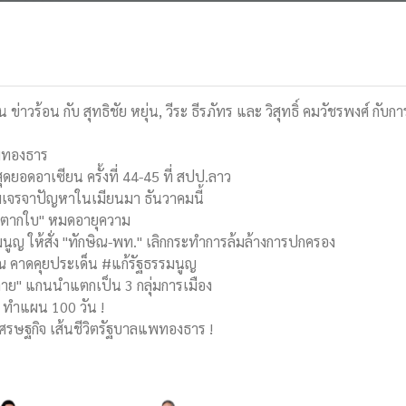
น ข่าวร้อน กับ สุทธิชัย หยุ่น, วีระ ธีรภัทร และ วิสุทธิ์ คมวัชรพงศ์ กับ
แพทองธาร
ุดยอดอาเซียน ครั้งที่ 44-45 ที่ สปป.ลาว
พเจรจาปัญหาในเมียนมา ธันวาคมนี้
คดีตากใบ" หมดอายุความ
รมนูญ ให้สั่ง "ทักษิณ-พท." เลิกกระทำการล้มล้างการปกครอง
ษิณ คาดคุยประเด็น #แก้รัฐธรรมนูญ
ลาย" แกนนำแตกเป็น 3 กลุ่มการเมือง
ง ทำแผน 100 วัน !
งเศรษฐกิจ เส้นชีวิตรัฐบาลแพทองธาร !