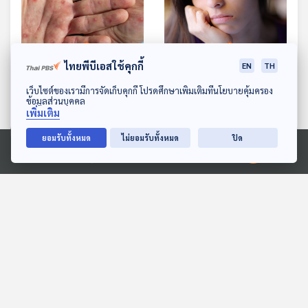
ไทยพีบีเอสใช้คุกกี้
EN
TH
EP. 1035: ฝีดาษลิง สาย
EP. 1037: ฮีลใจในวันที่รู้สึก
พันธุ์กับวัคซีนจำเป็นต้องฉีด
ไม่มั่นใจในรูปร่างของตัวเอง
ดาวน์โหลด Thai PBS Podcast Application
เว็บไซต์ของเรามีการจัดเก็บคุกกี้ โปรดศึกษาเพิ่มเติมที่นโยบายคุ้มครอง
หรือไม่
ข้อมูลส่วนบุคคล
โรงหมอ
โรงหมอ
เพิ่มเติม
ยอมรับทั้งหมด
ไม่ยอมรับทั้งหมด
ปิด
ตอนที่เกี่ยวข้อง
Ⓒ 2020 องค์การกระจายเสียงและแพร่ภาพสาธารณะแห่งประเทศไทย