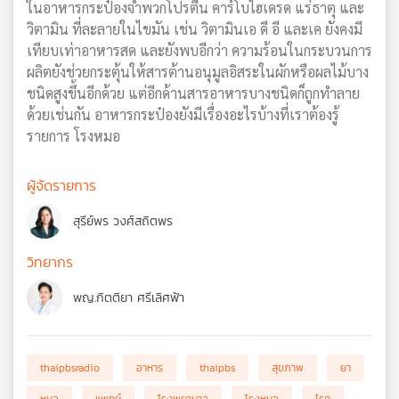
ในอาหารกระป๋องจำพวกโปรตีน คาร์โบไฮเดรด แร่ธาตุ และ
วิตามิน ที่ละลายในไขมัน เช่น วิตามินเอ ดี อี และเค ยังคงมี
เทียบเท่าอาหารสด และยังพบอีกว่า ความร้อนในกระบวนการ
ผลิตยังช่วยกระตุ้นให้สารต้านอนุมูลอิสระในผักหรือผลไม้บาง
ชนิดสูงขึ้นอีกด้วย แต่อีกด้านสารอาหารบางชนิดก็ถูกทำลาย
ด้วยเช่นกัน อาหารกระป๋องยังมีเรื่องอะไรบ้างที่เราต้องรู้
รายการ โรงหมอ
ผู้จัดรายการ
สุรีย์พร วงศ์สถิตพร
วิทยากร
พญ.กิตติยา ศรีเลิศฟ้า
thaipbsradio
อาหาร
thaipbs
สุขภาพ
ยา