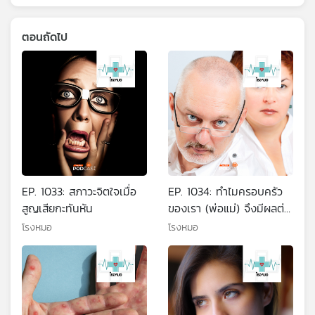
ตอนถัดไป
EP. 1033: สภาวะจิตใจเมื่อ
EP. 1034: ทำไมครอบครัว
สูญเสียกะทันหัน
ของเรา (พ่อแม่) จึงมีผลต่อ
ชีวิตคู่ของเรา
โรงหมอ
โรงหมอ