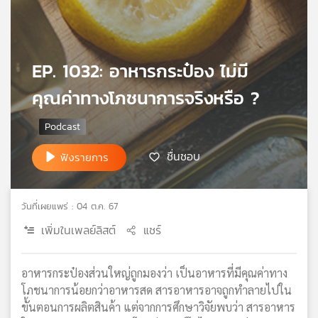
เครือ
ข่าย
วิทยุ
ไทย
EP. 1032: อาหารกระป๋อง ไม่มี
พี
คุณค่าทางโภชนาการจริงหรือ ?
บี
เอส
ชื่นชอบ
ฟังรายการ
แผนที่
วิทยุ
เครือ
วันที่เผยแพร่ : 04 ต.ค. 67
ข่าย
เพิ่มในเพลย์ลิสต์
แชร์
อาหารกระป๋องส่วนใหญ่ถูกมองว่า เป็นอาหารที่มีคุณค่าทาง
โภชนาการน้อยกว่าอาหารสด สารอาหารอาจถูกทำลายไปใน
ขั้นตอนการผลิตสินค้า แต่จากการศึกษาวิจัยพบว่า สารอาหาร