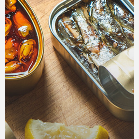
คุณ
เพลง
บทความ
ข่าว
และ
กิจกรรม
เกี่ยว
กับ
เรา