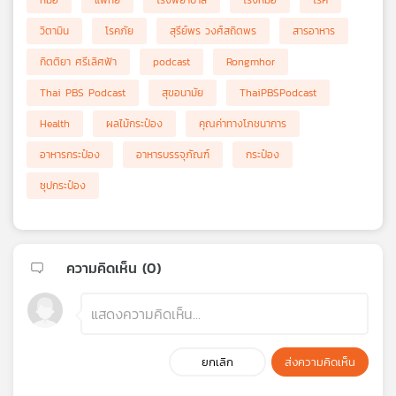
หมอ
แพทย์
โรงพยาบาล
โรงหมอ
โรค
วิตามิน
โรคภัย
สุรีย์พร วงศ์สถิตพร
สารอาหาร
กิตติยา ศรีเลิศฟ้า
podcast
Rongmhor
Thai PBS Podcast
สุขอนามัย
ThaiPBSPodcast
Health
ผลไม้กระป๋อง
คุณค่าทางโภชนาการ
อาหารกระป๋อง
อาหารบรรจุภัณฑ์
กระป๋อง
ซุปกระป๋อง
ความคิดเห็น (
0
)
ยกเลิก
ส่งความคิดเห็น