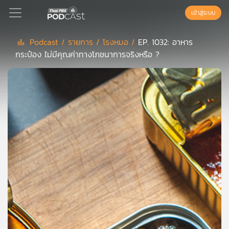
เข้าสู่ระบบ
Podcast /
รายการ /
โรงหมอ /
EP. 1032: อาหาร
กระป๋อง ไม่มีคุณค่าทางโภชนาการจริงหรือ ?
Podcast
เพล
ย์
ลิ
สต์
แนะนำ
เพล
ย์
ลิ
สต์
ของ