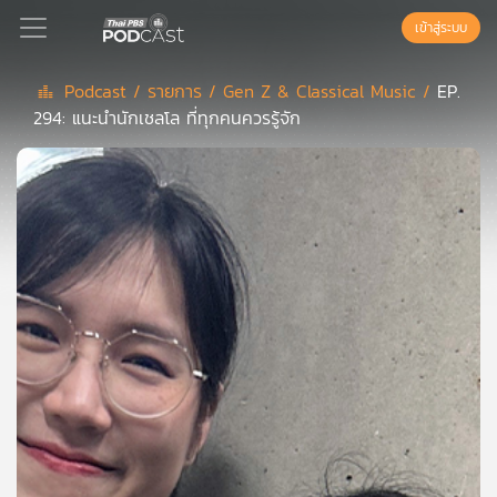
เข้าสู่ระบบ
Podcast /
รายการ /
Gen Z & Classical Music /
EP.
294: แนะนำนักเชลโล ที่ทุกคนควรรู้จัก
Podcast
เพล
ย์
ลิ
สต์
แนะนำ
เพล
ย์
ลิ
สต์
ของ