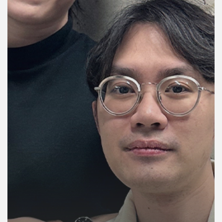
คุณ
เพลง
บทความ
ข่าว
และ
กิจกรรม
เกี่ยว
กับ
เรา