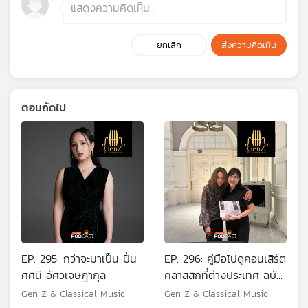
ยกเลิก
ส่งความคิดเห็น
ตอนถัดไป
EP. 295: กว่าจะมาเป็น ปิ่น
EP. 296: คู่มือไปดูคอนเสิร์ต
ศศินี อัศวเจษฎากุล
คลาสสิกที่ต่างประเทศ ฉบับ
GenZ and Classical
Gen Z & Classical Music
Gen Z & Classical Music