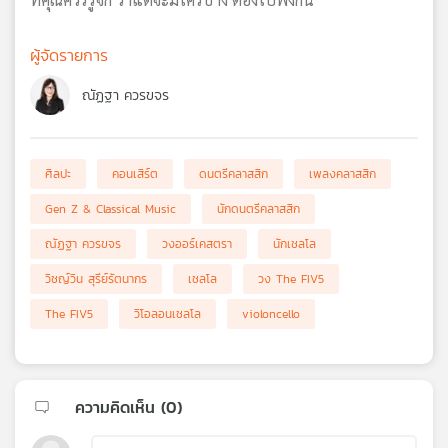
ผู้จัดรายการ
ณัฏฐา ควรขจร
ศิลปะ
คอนเสิร์ต
ดนตรีคลาสสิก
เพลงคลาสสิก
Gen Z & Classical Music
นักดนตรีคลาสสิก
ณัฏฐา ควรขจร
วงออร์เคสตรา
นักเชลโล
วิชญ์วิน สุรีย์รัตนากร
เชลโล
วง The FIV5
The FIV5
วิโอลอนเชลโล
violoncello
ความคิดเห็น (
0
)