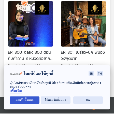
Music
EP. 300: ฉลอง 300 ตอน
EP. 301: เปรียว-ปิ๊ค พี่น้อง
กับคำถาม 3 หมวดที่อยาก
วงฟุตบาท
ให้ทุกคนมาทายกัน
Gen Z & Classical Music
Gen Z & Classical Music
ไทยพีบีเอสใช้คุกกี้
EN
TH
ดาวน์โหลด Thai PBS Podcast Application
เว็บไซต์ของเรามีการจัดเก็บคุกกี้ โปรดศึกษาเพิ่มเติมที่นโยบายคุ้มครอง
ตอนที่เกี่ยวข้อง
ข้อมูลส่วนบุคคล
เพิ่มเติม
ยอมรับทั้งหมด
ไม่ยอมรับทั้งหมด
ปิด
Ⓒ 2020 องค์การกระจายเสียงและแพร่ภาพสาธารณะแห่งประเทศไทย