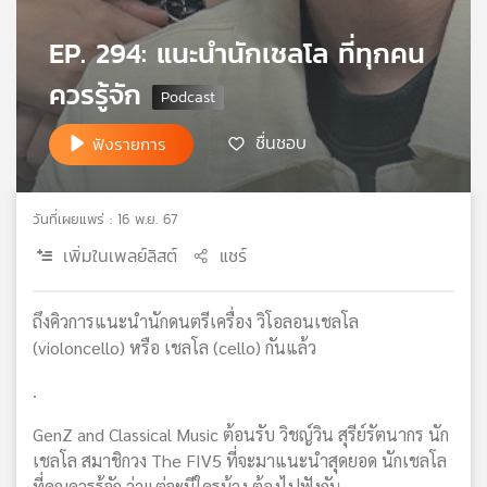
เครือ
EP. 294: แนะนำนักเชลโล ที่ทุกคน
ข่าย
วิทยุ
ควรรู้จัก
ไทย
พี
ชื่นชอบ
บี
ฟังรายการ
เอส
วันที่เผยแพร่ : 16 พ.ย. 67
แผนที่
เพิ่มในเพลย์ลิสต์
แชร์
วิทยุ
เครือ
ข่าย
ถึงคิวการแนะนำนักดนตรีเครื่อง วิโอลอนเชลโล
(violoncello) หรือ เชลโล (cello) กันแล้ว
.
GenZ and Classical Music ต้อนรับ วิชญ์วิน สุรีย์รัตนากร นัก
เชลโล สมาชิกวง The FIV5 ที่จะมาแนะนำสุดยอด นักเชลโล
ที่คุณควรรู้จัก ว่าแต่จะมีใครบ้าง ต้องไปฟังกัน