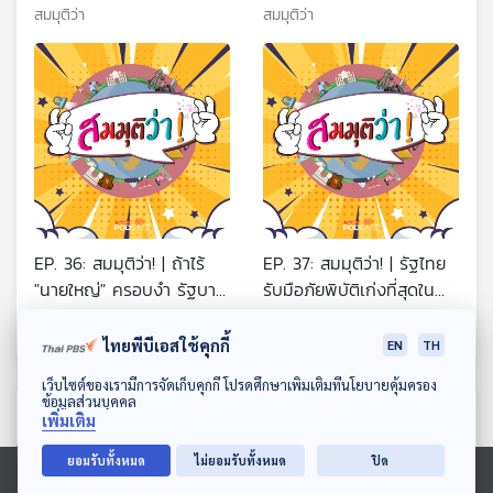
สมมุติว่า
สมมุติว่า
EP. 36: สมมุติว่า! | ถ้าไร้
EP. 37: สมมุติว่า! | รัฐไทย
"นายใหญ่" ครอบงำ รัฐบาล
รับมือภัยพิบัติเก่งที่สุดใน
ไทยจะเป็นอย่างไร ?
โลก !!
สมมุติว่า
สมมุติว่า
ไทยพีบีเอสใช้คุกกี้
EN
TH
ดาวน์โหลด Thai PBS Podcast Application
เว็บไซต์ของเรามีการจัดเก็บคุกกี้ โปรดศึกษาเพิ่มเติมที่นโยบายคุ้มครอง
ข้อมูลส่วนบุคคล
ตอนที่เกี่ยวข้อง
เพิ่มเติม
ยอมรับทั้งหมด
ไม่ยอมรับทั้งหมด
ปิด