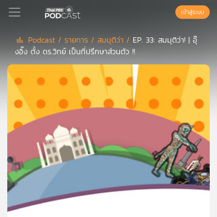
เข้าสู่ระบบ
Podcast /
รายการ /
สมมุติว่า /
EP. 33: สมมุติว่า! | อุ๊
งอิ๊ง ตั้ง ดร.วิทย์ เป็นที่ปรึกษาส่วนตัว !!
Podcast
เพล
ย์
ลิ
สต์
แนะนำ
เพล
ย์
ลิ
สต์
ของ