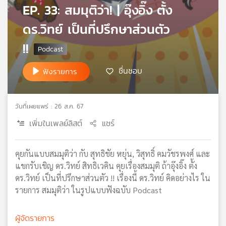
EP. 33: สมมุติว่า! | อุ๊งอิ๊ง ตั้ง
เครือ
ข่าย
ดร.วิทย์ เป็นที่ปรึกษาส่วนตัว
วิทยุ
!!
ไทย
พี
บี
ชื่นชอบ
ฟังรายการ
เอส
วันที่เผยแพร่ : 26 ส.ค. 67
แผนที่
เพิ่มในเพลย์ลิสต์
แชร์
วิทยุ
เครือ
ข่าย
คุยกันแบบสมมุติว่า กับ สุทธิชัย หยุ่น, วิสุทธิ์ คมวัชรพงศ์ และ
แขกรับเชิญ ดร.วิทย์ สิทธิเวคิน คุยเรื่องสมมุติ ถ้าอุ๊งอิ๊ง ตั้ง
ดร.วิทย์ เป็นที่ปรึกษาส่วนตัว !! เรื่องนี้ ดร.วิทย์ คิดอย่างไร ใน
รายการ สมมุติว่า ในรูปแบบฟังฉบับ Podcast
ผู้จัดรายการ