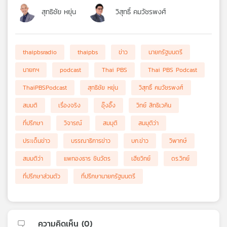
สุทธิชัย หยุ่น
วิสุทธิ์ คมวัชรพงศ์
thaipbsradio
thaipbs
ข่าว
นายกรัฐมนตรี
นายกฯ
podcast
Thai PBS
Thai PBS Podcast
ThaiPBSPodcast
สุทธิชัย หยุ่น
วิสุทธิ์ คมวัชรพงศ์
สมมติ
เรื่องจริง
อุ๊งอิ๊ง
วิทย์ สิทธิเวคิน
ที่ปรึกษา
วิจารณ์
สมมุติ
สมมุติว่า
ประเด็นข่าว
บรรณาธิการข่าว
บก.ข่าว
วิพากษ์
สมมติว่า
แพทองธาร ชินวัตร
เฮียวิทย์
ดร.วิทย์
ที่ปรึกษาส่วนตัว
ที่ปรึกษานายกรัฐมนตรี
ความคิดเห็น (
0
)