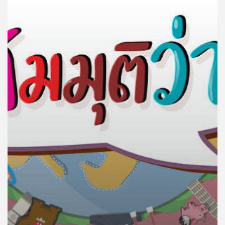
คุณ
เพลง
บทความ
ข่าว
และ
กิจกรรม
เกี่ยว
กับ
เรา