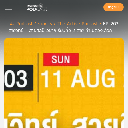
เข้าสู่ระบบ
Podcast /
รายการ /
The Active Podcast /
EP. 203:
สายวิทย์ - สายศิลป์ อยากเรียนทั้ง 2 สาย ทำไมต้องเลือก
Podcast
เพล
ย์
ลิ
สต์
แนะนำ
เพล
ย์
ลิ
สต์
ของ