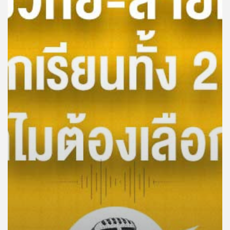
คุณ
เพลง
บทความ
ข่าว
และ
กิจกรรม
เกี่ยว
กับ
เรา