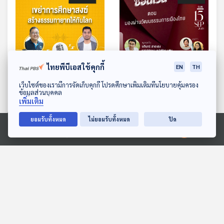
ไทยพีบีเอสใช้คุกกี้
EN
TH
EP. 207: เขย่าการศึกษา
EP. 208: มองผ่าน
ดาวน์โหลด Thai PBS Podcast Application
เว็บไซต์ของเรามีการจัดเก็บคุกกี้ โปรดศึกษาเพิ่มเติมที่นโยบายคุ้มครอง
สงฆ์ สร้างธรรมทายาทให้ทัน
วัฒนธรรมการเมืองไทย
ข้อมูลส่วนบุคคล
โลก
เพิ่มเติม
The Active Podcast
The Active Podcast
ยอมรับทั้งหมด
ไม่ยอมรับทั้งหมด
ปิด
Ⓒ 2020 องค์การกระจายเสียงและแพร่ภาพสาธารณะแห่งประเทศไทย
ตอนที่เกี่ยวข้อง