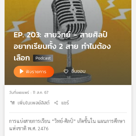
เครือ
ข่าย
วิทยุ
ไทย
EP. 203: สายวิทย์ - สายศิลป์
พี
บี
อยากเรียนทั้ง 2 สาย ทำไมต้อง
เอส
เลือก
แผนที่
ชื่นชอบ
ฟังรายการ
วิทยุ
เครือ
ข่าย
วันที่เผยแพร่ : 11 ส.ค. 67
เพิ่มในเพลย์ลิสต์
แชร์
การแบ่งสายการเรียน “วิทย์-ศิลป์” เกิดขึ้นใน แผนการศึกษา
แห่งชาติ พ.ศ. 2476