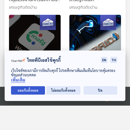
เร่งเดินเกมแย่งชิง
เศรษฐกิจติดบ้าน
เศรษฐกิจติดบ้าน
ไทยพีบีเอสใช้คุกกี้
EN
TH
ดาวน์โหลด Thai PBS Podcast Application
เว็บไซต์ของเรามีการจัดเก็บคุกกี้ โปรดศึกษาเพิ่มเติมที่นโยบายคุ้มครอง
EP. 476: พายุหมุนทาง
EP. 477: ไฮบริดกับไฟฟ้า
ข้อมูลส่วนบุคคล
เศรษฐกิจ จากโครงการแจก
ล้วน รถยนต์ประเภทไหนซื้อ
เพิ่มเติม
เงินเพื่อกระตุ้นเศรษฐกิจ
มาใช้แล้วคุ้มกว่ากัน
เศรษฐกิจติดบ้าน
เศรษฐกิจติดบ้าน
ยอมรับทั้งหมด
ไม่ยอมรับทั้งหมด
ปิด
Ⓒ 2020 องค์การกระจายเสียงและแพร่ภาพสาธารณะแห่งประเทศไทย
ตอนที่เกี่ยวข้อง