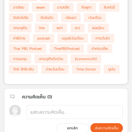
อาเซียน
asean
มาเลเซีย
กัมพูชา
สิงคโปร์
อินโดนีเซีย
จัดอันดับ
เมียนมา
เงินเดือน
เศรษฐกิจ
ไทย
พม่า
ลาว
พลเมือง
ค่าใช้จ่าย
podcast
มนุษย์เงินเดือน
การเติบโต
Thai PBS Podcast
ThaiPBSPodcast
ค่าครองชีพ
การลงทุน
เศรษฐกิจติดบ้าน
Economics101
วิทย์ สิทธิเวคิน
จ่ายเงินเดือน
Time Doctor
บูรไน
ความคิดเห็น (
1
)
ยกเลิก
ส่งความคิดเห็น