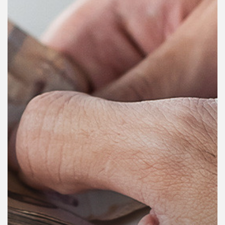
คุณ
เพลง
บทความ
ข่าว
และ
กิจกรรม
เกี่ยว
กับ
เรา