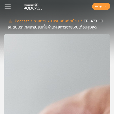
เข้าสู่ระบบ
Podcast /
รายการ /
เศรษฐกิจติดบ้าน /
EP. 473: 10
อันดับประเทศอาเซียนที่มีค่าเฉลี่ยการจ่ายเงินเดือนสูงสุด
Podcast
เพล
ย์
ลิ
สต์
แนะนำ
เพล
ย์
ลิ
สต์
ของ