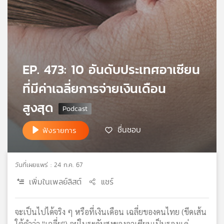
เครือ
ข่าย
วิทยุ
ไทย
พี
EP. 473: 10 อันดับประเทศอาเซียน
บี
เอส
ที่มีค่าเฉลี่ยการจ่ายเงินเดือน
สูงสุด
แผนที่
วิทยุ
ชื่นชอบ
ฟังรายการ
เครือ
ข่าย
วันที่เผยแพร่ : 24 ก.ค. 67
เพิ่มในเพลย์ลิสต์
แชร์
จะเป็นไปได้จริง ๆ หรือที่เงินเดือน เฉลี่ยของคนไทย (ขีดเส้น
ใต้คำว่า "เฉลี่ย") อยู่ในระดับสูงของอาเซียนเป็นรองแค่