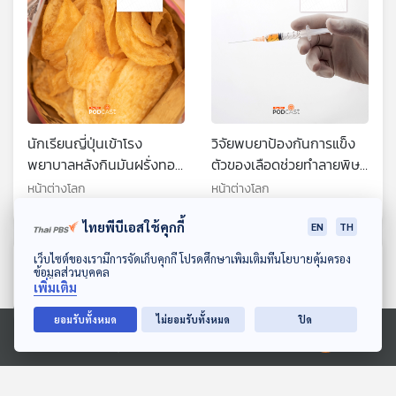
นักเรียนญี่ปุ่นเข้าโรง
วิจัยพบยาป้องกันการแข็ง
พยาบาลหลังกินมันฝรั่งทอด
ตัวของเลือดช่วยทำลายพิษ
กรอบรสเผ็ด
งูเห่าได้
หน้าต่างโลก
หน้าต่างโลก
ไทยพีบีเอสใช้คุกกี้
EN
TH
ดาวน์โหลด Thai PBS Podcast Application
เว็บไซต์ของเรามีการจัดเก็บคุกกี้ โปรดศึกษาเพิ่มเติมที่นโยบายคุ้มครอง
ตอนที่เกี่ยวข้อง
ข้อมูลส่วนบุคคล
เพิ่มเติม
ยอมรับทั้งหมด
ไม่ยอมรับทั้งหมด
ปิด
Ⓒ 2020 องค์การกระจายเสียงและแพร่ภาพสาธารณะแห่งประเทศไทย