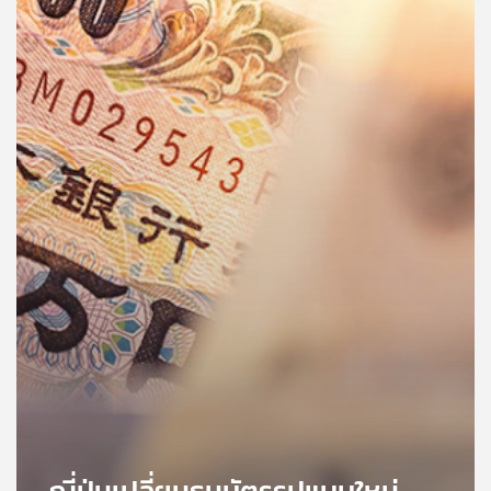
คุณ
เพลง
บทความ
ข่าว
และ
กิจกรรม
เกี่ยว
กับ
เรา
ญี่ปุ่นเปลี่ยนธนบัตรรูปแบบใหม่