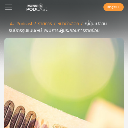
เข้าสู่ระบบ
Podcast /
รายการ /
หน้าต่างโลก /
ญี่ปุ่นเปลี่ยน
ธนบัตรรูปแบบใหม่ เพิ่มภาระผู้ประกอบการรายย่อย
Podcast
เพล
ย์
ลิ
สต์
แนะนำ
เพล
ย์
ลิ
สต์
ของ