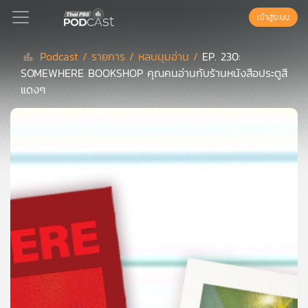
เข้าสู่ระบบ
Podcast /
รายการ /
หลบมุมอ่าน /
EP. 230:
SOMEWHERE BOOKSHOP คุณคนอ่านกับร้านหนังสือประตูสี
Podcast
แดงๆ
เพล
ย์
ลิ
สต์
แนะนำ
เพล
ย์
ลิ
สต์
ของ