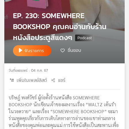
เครือ
ข่าย
EP. 230: SOMEWHERE
วิทยุ
BOOKSHOP คุณคนอ่านกับร้าน
ไทย
พี
หนังสือประตูสีแดงๆ
บี
เอส
ชื่นชอบ
ฟังรายการ
แผนที่
วันที่เผยแพร่ : 04 ก.ค. 67
วิทยุ
เครือ
เพิ่มในเพลย์ลิสต์
แชร์
ข่าย
บริษฎ์ พงศ์วัชร์ ผู้ก่อตั้งร้านหนังสือ SOMEWHERE
BOOKSHOP นักเขียนเจ้าของผลงานเรื่อง “WALTZ เต้นรำ
ในวอดวาย” และเรื่อง “SOMEWHERE BOOKSHOP” จะมา
ร่วมพูดคุยเกี่ยวกับการเติบโตทางการอ่านของเขาท่ามกลาง
หนังสือของคุณพ่อและคุณแม่ การใช้หนังสือเป็นสะพานเพื่อ