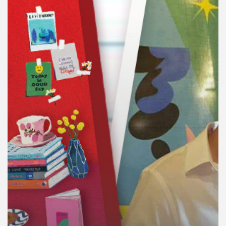
คุณ
เพลง
บทความ
ข่าว
และ
กิจกรรม
เกี่ยว
กับ
เรา