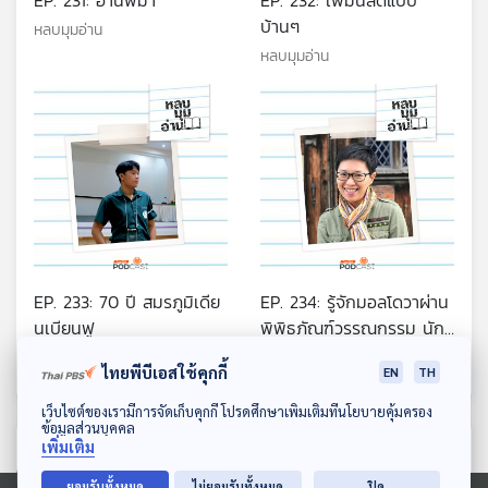
บ้านๆ
หลบมุมอ่าน
หลบมุมอ่าน
EP. 233: 70 ปี สมรภูมิเดีย
EP. 234: รู้จักมอลโดวาผ่าน
นเบียนฟู
พิพิธภัณฑ์วรรณกรรม นัก
เขียน ห้องสมุด และร้าน
หลบมุมอ่าน
หลบมุมอ่าน
ไทยพีบีเอสใช้คุกกี้
EN
TH
หนังสือ
ดาวน์โหลด Thai PBS Podcast Application
เว็บไซต์ของเรามีการจัดเก็บคุกกี้ โปรดศึกษาเพิ่มเติมที่นโยบายคุ้มครอง
ข้อมูลส่วนบุคคล
ตอนที่เกี่ยวข้อง
เพิ่มเติม
ยอมรับทั้งหมด
ไม่ยอมรับทั้งหมด
ปิด