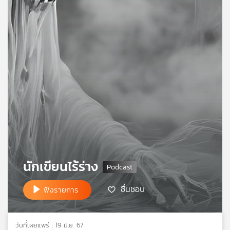
คุณ
เพลง
บทความ
ข่าว
และ
กิจกรรม
นักเขียนไร้ร่าง
เกี่ยว
ชื่นชอบ
ฟังรายการ
กับ
เรา
วันที่เผยแพร่ : 19 มิ.ย. 67