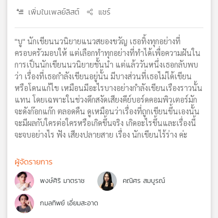
เครือ
เพิ่มในเพลย์ลิสต์
แชร์
ข่าย
วิทยุ
"บู" นักเขียนนวนิยายแนวสยองขวัญ เธอทิ้งทุกอย่างที่
ไทย
ครอบครัวมอบให้ แต่เลือกทำทุกอย่างที่ทำได้เพื่อความฝันใน
พี
บี
การเป็นนักเขียนนวนิยายชั้นนำ แต่แล้ววันหนึ่งเธอกลับพบ
เอส
ว่า เรื่องที่เธอกำลังเขียนอยู่นั้น มีบางส่วนที่เธอไม่ได้เขียน
หรือโดนแก้ไข เหมือนมีอะไรบางอย่างกำลังเขียนเรืองราวนั้น
แทน โดยเฉพาะในช่วงดึกสงัดเสียงคีย์บอร์ดคอมพิวเตอร์มัก
จะดังก๊อกแก๊ก ตลอดคืน ดูเหมือนว่าเรื่องที่ถูกเขียนขึ้นเองนั้น
แผนที่
วิทยุ
จะมีผลกับใครต่อใครหรือเกิดขึ้นจริง เกิดอะไรขึ้นและเรื่องนี้
เครือ
จะจบอย่างไร ฟัง เสียงปลายสาย เรื่อง นักเขียนไร้ร่าง ค่ะ
ข่าย
ผู้จัดรายการ
พงษ์ศิริ มาตราช
คณิศร สมบูรณ์
กมลทิพย์ เอี่ยมสะอาด