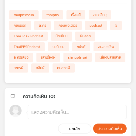
thaipbsradio
thaipbs
เรื่องผี
ละครวิทยุ
คีย์บอร์ด
ละคร
คอมพิวเตอร์
podcast
ผี
Thai PBS Podcast
นักเขียน
ผีหลอก
ThaiPBSPodcast
นวนิยาย
หนังผี
สยองขวัญ
ละครเสียง
เล่าเรื่องผี
siangplaisai
เสียงปลายสาย
ละครผี
คลิปผี
คนอวดผี
ความคิดเห็น (
0
)
ยกเลิก
ส่งความคิดเห็น