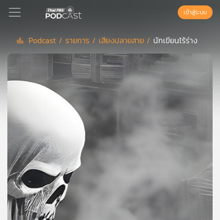
เข้าสู่ระบบ
Podcast /
รายการ /
เสียงปลายสาย /
นักเขียนไร้ร่าง
Podcast
เพล
ย์
ลิ
สต์
แนะนำ
เพล
ย์
ลิ
สต์
ของ