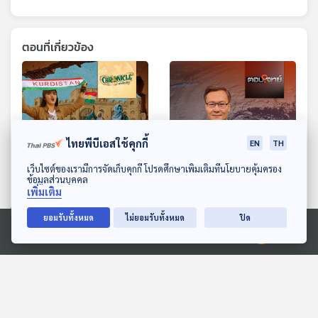
ตอนที่เกี่ยวข้อง
ไทยพีบีเอสใช้คุกกี้
EN
TH
ดาวน์โหลด Thai PBS Podcast Application
เว็บไซต์ของเรามีการจัดเก็บคุกกี้ โปรดศึกษาเพิ่มเติมที่นโยบายคุ้มครอง
ข้อมูลส่วนบุคคล
เพิ่มเติม
EP. 8: ยิ่งกว่าแค้นของชาว
EP. 14: ไซโคลนใกล้
เคิร์ด
เส้นศูนย์สูตร กับ สภาวะโลก
ยอมรับทั้งหมด
ไม่ยอมรับทั้งหมด
ปิด
เดือด
Beyond Chronicles
ตอบโจทย์
Ⓒ 2020 องค์การกระจายเสียงและแพร่ภาพสาธารณะแห่งประเทศไทย