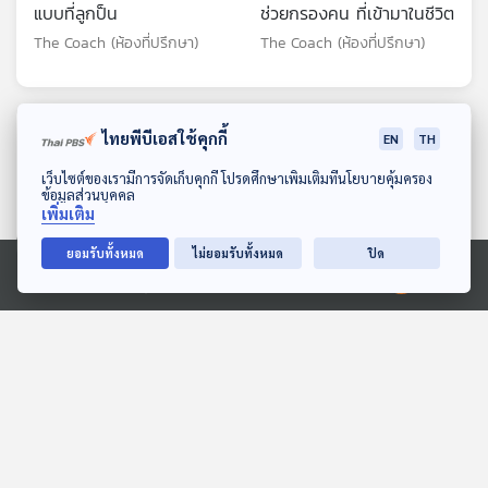
แบบที่ลูกป็น
ช่วยกรองคน ที่เข้ามาในชีวิต
The Coach (ห้องที่ปรึกษา)
The Coach (ห้องที่ปรึกษา)
ตอนที่เกี่ยวข้อง
ไทยพีบีเอสใช้คุกกี้
EN
TH
ดาวน์โหลด Thai PBS Podcast Application
เว็บไซต์ของเรามีการจัดเก็บคุกกี้ โปรดศึกษาเพิ่มเติมที่นโยบายคุ้มครอง
ข้อมูลส่วนบุคคล
เพิ่มเติม
ยอมรับทั้งหมด
ไม่ยอมรับทั้งหมด
ปิด
Ⓒ 2020 องค์การกระจายเสียงและแพร่ภาพสาธารณะแห่งประเทศไทย
EP. 101: มันยากไหม...? ที่จะ
EP. 117: วิชา "เอ๊ะ" คาถา
ทำให้คนรักสิ่งมีชีวิตอื่น
ป้องกันแก๊งคอลเซนเตอร์ยุค
นอกจากตัวเอง - มีน ชุติ
AI - พ.ต.ต.พากฤต กฤตย
Made My Day วันนี้ดีที่สุด
Made My Day วันนี้ดีที่สุด
นันท์ โมรา
พงษ์