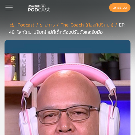
เข้าสู่ระบบ
Podcast /
รายการ /
The Coach (ห้องที่ปรึกษา) /
EP.
48: โลกใหม่ บริบทใหม่ที่เด็กต้องปรับตัวและรับมือ
Podcast
เพล
ย์
ลิ
สต์
แนะนำ
เพล
ย์
ลิ
สต์
ของ