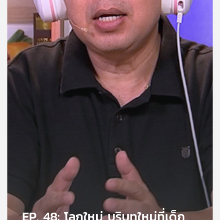
คุณ
เพลง
บทความ
ข่าว
และ
กิจกรรม
เกี่ยว
กับ
เรา
EP. 48: โลกใหม่ บริบทใหม่ที่เด็ก