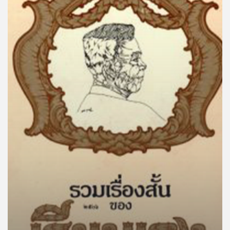
คุณ
เพลง
บทความ
ข่าว
และ
กิจกรรม
เกี่ยว
กับ
เรา