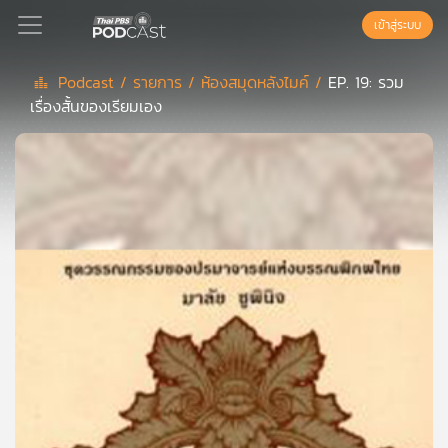
เข้าสู่ระบบ
Podcast /
รายการ /
ห้องสมุดหลังไมค์ /
EP. 19: รวม
เรื่องสั้นของเรียมเอง
Podcast
เพล
ย์
ลิ
สต์
แนะนำ
เพล
ย์
ลิ
สต์
ของ