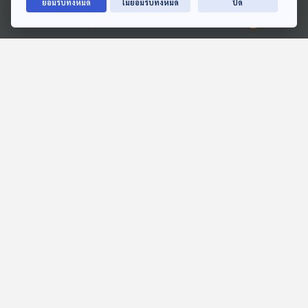
ยอมรับทั้งหมด
ไม่ยอมรับทั้งหมด
ปิด
Ⓒ 2020 องค์การกระจายเสียงและแพร่ภาพสาธารณะแห่งประเทศไทย
บ้านของใคร
EP. 1944: เปลือกแตงโม
มหัศจรรย์
สื่อเสียงนิทาน : นิทานเด็กเล็ก
พระอาทิตย์ยิ้มแฉ่ง