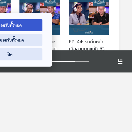
อมรับทั้งหมด
่ยอมรับทั้งหมด
EP. 43: เสริมเกราะ
EP. 44: รับศึกหนัก
งทาง
ป้องกัน สร้างภูมิลูก
เมื่อสวมบทแม่ในชีวิต
ปิด
วัยรุ่น
จริง
่
The Coach (ห้องที่
The Coach (ห้องที่
ปรึกษา)
ปรึกษา)