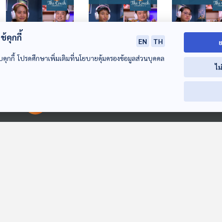
้คุกกี้
EN
TH
ย
บคุกกี้ โปรดศึกษาเพิ่มเติมที่นโยบายคุ้มครองข้อมูลส่วนบุคคล
ไม
EP. 40: คลายล็อคใน
EP. 41: เรียนดีได้ไม่
EP. 42: ยิ่ง
ใจ แก้จุดบอดทาง
ยาก ถ้าใช้วิธีนี้
แข่งขัน..ยิ่งหล
อารมณ์
The Coach (ห้องที่
The Coach (ห้องที่
The Coach (ห้องที
00:00:00
00:00:00
ปรึกษา)
ปรึกษา)
ปรึกษา)