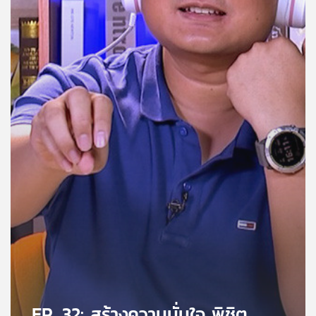
คุณ
เพลง
บทความ
ข่าว
และ
กิจกรรม
เกี่ยว
กับ
เรา
EP. 32: สร้างความมั่นใจ พิชิต