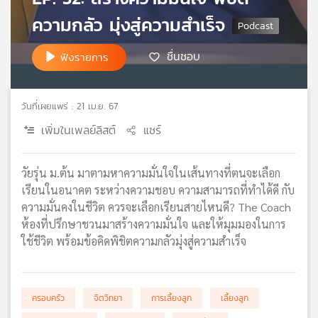
เครือ
ความกลัว มุ่งสู่ความสำเร็จ
ข่าย
วิทยุ
ชื่นชอบ
ฟังรายการ
ไทย
พี
บี
วันที่เผยแพร่ : 21 เม.ย. 67
เอส
เพิ่มในเพลย์ลิสต์
แชร์
แผนที่
วัยรุ่น ม.ต้น มาตามหาความมั่นใจในเส้นทางที่ตนจะเลือก
วิทยุ
เรียนในอนาคต ระหว่างความชอบ ความสามารถที่ทำได้ดี กับ
เครือ
ความมั่นคงในชีวิต ควรจะเลือกเรียนสายไหนดี? The Coach
ข่าย
ห้องที่ปรึกษาชวนมาสร้างความมั่นใจ และให้มุมมองในการ
ใช้ชีวิต พร้อมข้อคิดพิชิตความกลัวมุ่งสู่ความสำเร็จ
ครอบครัว
จิตวิทยา
การเลี้ยงลูก
เลี้ยงลูก