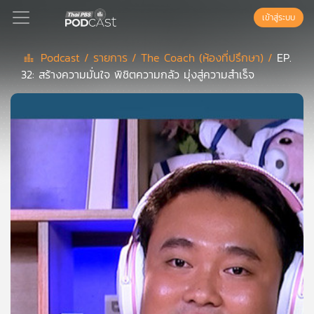
เข้าสู่ระบบ
Podcast /
รายการ /
The Coach (ห้องที่ปรึกษา) /
EP.
32: สร้างความมั่นใจ พิชิตความกลัว มุ่งสู่ความสำเร็จ
Podcast
เพล
ย์
ลิ
สต์
แนะนำ
เพล
ย์
ลิ
สต์
ของ