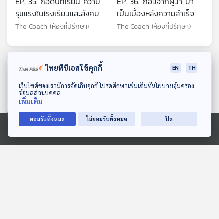
EP. 35: ถอดบทเรียน ความ
EP. 36: ถอยจากผู้นำ มา
รุนแรงในโรงเรียนและสังคม
เป็นเบื้องหลังความสำเร็จ
The Coach (ห้องที่ปรึกษา)
The Coach (ห้องที่ปรึกษา)
ตอนที่เกี่ยวข้อง
ไทยพีบีเอสใช้คุกกี้
EN
TH
ดาวน์โหลด Thai PBS Podcast Application
เว็บไซต์ของเรามีการจัดเก็บคุกกี้ โปรดศึกษาเพิ่มเติมที่นโยบายคุ้มครอง
ข้อมูลส่วนบุคคล
เพิ่มเติม
ยอมรับทั้งหมด
ไม่ยอมรับทั้งหมด
ปิด
Ⓒ 2020 องค์การกระจายเสียงและแพร่ภาพสาธารณะแห่งประเทศไทย
EP. 108: หลบเสียงโลกไป
EP. 121: คำว่า "ลอง" สำคัญ
บำบัดใจ ผ่านความ "สงัด" -
อย่างไรกับชีวิตของเต๋อ
มะเดี่ยว วรพจน์ บุญความดี
นวพล ? - นวพล ธำรง
Made My Day วันนี้ดีที่สุด
Made My Day วันนี้ดีที่สุด
รัตนฤทธิ์