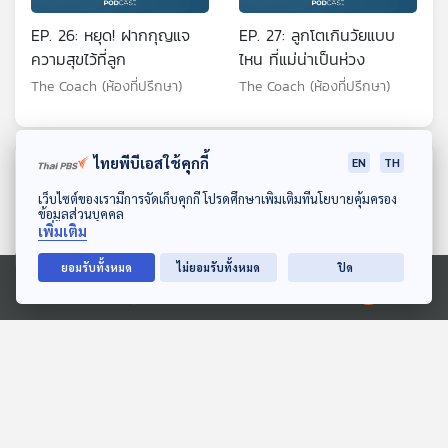
EP. 26: หยุด! ฝากกุญแจ
EP. 27: ลูกโตเกินวัยแบบ
ความสุขไว้ที่ลูก
ไหน ที่แม่น่าเป็นห่วง
The Coach (ห้องที่ปรึกษา)
The Coach (ห้องที่ปรึกษา)
ไทยพีบีเอสใช้คุกกี้
EN
TH
ตอนที่เกี่ยวข้อง
ดาวน์โหลด Thai PBS Podcast Application
เว็บไซต์ของเรามีการจัดเก็บคุกกี้ โปรดศึกษาเพิ่มเติมที่นโยบายคุ้มครอง
ข้อมูลส่วนบุคคล
เพิ่มเติม
ยอมรับทั้งหมด
ไม่ยอมรับทั้งหมด
ปิด
Ⓒ 2020 องค์การกระจายเสียงและแพร่ภาพสาธารณะแห่งประเทศไทย
10 ประเทศที่สงบสุขที่สุดใน
EP. 1151: เสพข่าวมากไป
โลกปี 2025
ระวังเครียดไม่รู้ตัว
หน้าต่างโลก
โรงหมอ