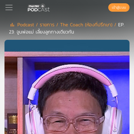
เข้าสู่ระบบ
Podcast /
รายการ /
The Coach (ห้องที่ปรึกษา) /
EP.
23: จูนพ่อแม่ เลี้ยงลูกทางเดียวกัน
Podcast
เพล
ย์
ลิ
สต์
แนะนำ
เพล
ย์
ลิ
สต์
ของ