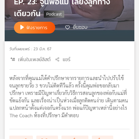
EP. 23: จูนพ่อแม่ เลี้ยงลูกทาง
เครือ
เดียวกัน
ข่าย
วิทยุ
ชื่นชอบ
ไทย
ฟังรายการ
พี
บี
เอส
วันที่เผยแพร่ : 23 มี.ค. 67
เพิ่มในเพลย์ลิสต์
แชร์
แผนที่
วิทยุ
หลังจากที่คุณแม่ได้คำปรึกษาจากรายการและนำไปปรับใช้
เครือ
จนลูกชายวัย 3 ขวบไม่ติดทีวีแล้ว ครั้งนี้คุณพ่อขอกลับมา
ข่าย
ปรึกษา เพราะมีปัญหาเกี่ยวกับวิธีการสอนลูกของพ่อกับแม่ที่
ขัดแย้งกัน และเรื่องน่าเป็นห่วงเมื่อลูกติดคนง่าย เดินตามคน
แปลกหน้าตั้งแต่เจอกันครั้งแรก พ่อแก้ปัญหาเหล่านี้อย่างไร
The Coach ห้องที่ปรึกษา มีคำตอบ