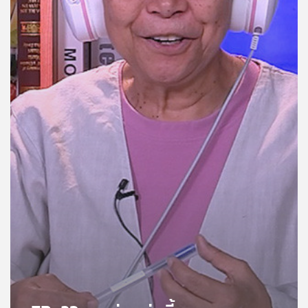
คุณ
เพลง
บทความ
ข่าว
และ
กิจกรรม
เกี่ยว
กับ
เรา