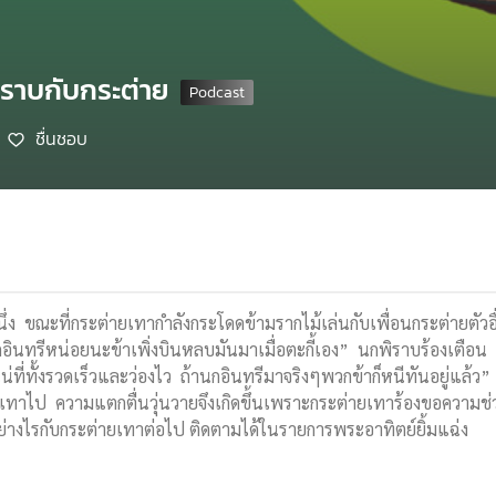
ิราบกับกระต่าย
ชื่นชอบ
ง ขณะที่กระต่ายเทากำลังกระโดดข้ามรากไม้เล่นกับเพื่อนกระต่ายตัวอื
ินทรีหน่อยนะข้าเพิ่งบินหลบมันมาเมื่อตะกี้เอง” นกพิราบร้องเตือน ก
่ที่ทั้งรวดเร็วและว่องไว ถ้านกอินทรีมาจริงๆพวกข้าก็หนีทันอยู่แล้ว”
ายเทาไป ความแตกตื่นวุ่นวายจึงเกิดขึ้นเพราะกระต่ายเทาร้องขอความช
ย่างไรกับกระต่ายเทาต่อไป ติดตามได้ในรายการพระอาทิตย์ยิ้มแฉ่ง