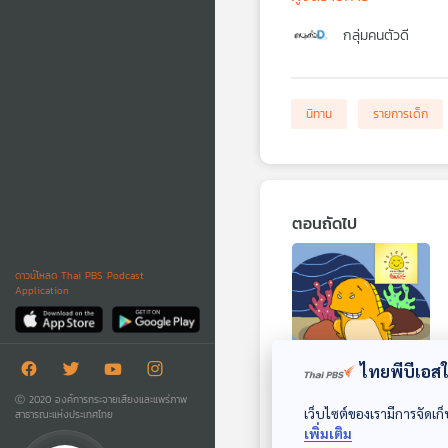
กลุ่มคนตัวดี
นิทาน
รายการเด็ก
ตอนถัดไป
ดาวน์โหลด Thai PBS Podcast
Application
ไทยพีบีเอสใช
EP. 1545: ปลาเกเร
Ⓒ 2020 องค์การกระจายเสียงและแพร่ภาพ
เว็บไซต์ของเรามีการจัดเก็
สาธารณะแห่งประเทศไทย
พระอาทิตย์ยิ้มแฉ่ง
เพิ่มเติม