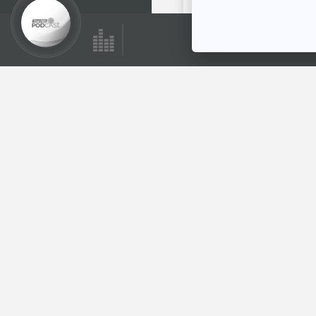
ตอนที่เกี่ยวข้อง
EP. 2069: ทำไม
ต้นไม้เล็กต้องรดน้ำ...
ต้นไม้ใหญ่ไม่ต้องล่ะ
พระอาทิตย์ยิ้มแฉ่ง