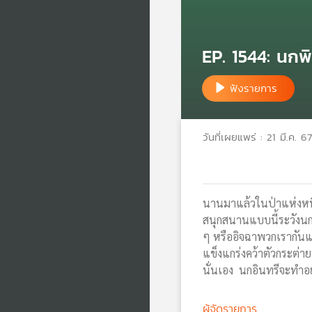
EP. 1544: นกพ
ฟังรายการ
วันที่เผยแพร่ : 21 มี.ค. 67
นานมาแล้วในป่าแห่งหนึ่
สนุกสนานแบบนี้ระวังนกอ
ๆ หรืออิจฉาพวกเรากันแน
แข็งแกร่งคว้าตัวกระต่
นั่นเอง นกอินทรีจะทำอ
ผู้จัดรายการ