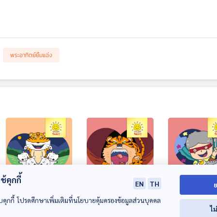
พระอาทิตย์ยิ้มแฉ่ง
้คุกกี้
EN
TH
ย
EP. 1546: เสือกับแพะ
EP. 1547: เสือเฒ่ากับ
EP. 1548: โยโย
บคุกกี้ โปรดศึกษาเพิ่มเติมที่นโยบายคุ้มครองข้อมูลส่วนบุคคล
สี่ตัว
เจ้าหนู
กินเหลือ
ไม